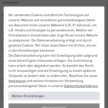
Unbekannt
Kuschelig
Wir verwenden Cookies und ähnliche Technologien auf
unserer Website und verarbeiten personenbezogene Daten
von Besucher:innen unserer Webseite (z.B. IP-Adresse), um
z.B. Inhalte und Anzeigen zu personalisieren, Medien von
Größe: 150x200 cm
Farbe: Hellgrau
Verifizierter Kauf
Drittanbietern einzubinden oder Zugriffe auf unsere Website
Tolle kuschelige Decke - wenn es mal kälter ist
zu analysieren. Die Datenverarbeitung erfolgt erst durch
gesetzte Cookies. Wir teilen diese Daten mit Dritten, die wir
Unbekannt
in den Einstellungen benennen.
Die Datenverarbeitung kann mit Einwilligung oder aufgrund
eines berechtigten Interesses erfolgen. Die Zustimmung
????
kann erteilt oder abgelehnt werden. Es besteht das Recht,
nicht einzuwilligen und die Einwilligung zu einem späteren
Zeitpunkt zu ändern oder zu widerrufen. Beachten Sie unser
Größe: 150x200 cm
Farbe: Sand
Verifizierter Kauf
Impressum
und weitere Hinweise zur Verwendung
personenbezogener Daten in unserer
Daten­schutz­erklärung
.
Artikel ist wie beschrieben
Weitere Einstellungen
Elke
Alle akzeptieren