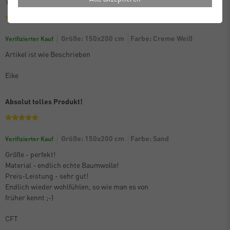
????
Größe: 150x200 cm
Farbe: Creme Weiß
Verifizierter Kauf
Artikel ist wie Beschrieben
Eike
Absolut tolles Produkt!
Größe: 150x200 cm
Farbe: Sand
Verifizierter Kauf
Größe - perfekt!
Material - endlich echte Baumwolle!
Preis-Leistung - sehr gut!
Endlich wieder wohlfühlen, so wie man es von
früher kennt ;-)
CFT