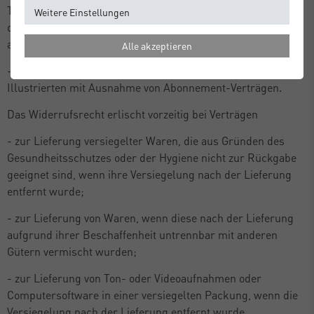
Tage nach Vertragsschluss geliefert werden können und
Weitere Einstellungen
deren aktueller Wert von Schwankungen auf dem Markt
abhängt, auf die der Unternehmer keinen Einfluss hat;
Alle akzeptieren
- zur Lieferung von Zeitungen, Zeitschriften oder
Illustrierten mit Ausnahme von Abonnement-Verträgen.
Das Widerrufsrecht erlischt vorzeitig bei Verträgen
- zur Lieferung versiegelter Waren, die aus Gründen des
Gesundheitsschutzes oder der Hygiene nicht zur Rückgabe
geeignet sind, wenn ihre Versiegelung nach der Lieferung
entfernt wurde;
- zur Lieferung von Waren, wenn diese nach der Lieferung
aufgrund ihrer Beschaffenheit untrennbar mit anderen
Gütern vermischt wurden;
- zur Lieferung von Ton- oder Videoaufnahmen oder
Computersoftware in einer versiegelten Packung, wenn die
Versiegelung nach der Lieferung entfernt wurde.