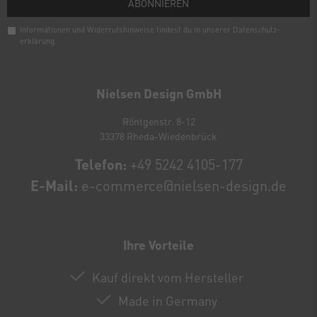
ABONNIEREN
Informationen und Widerrufshinweise findest du in unserer
Daten­schutz­
erklärung
Newsletter
Honig
Nielsen Design GmbH
Röntgenstr. 8-12
33378 Rheda-Wiedenbrück
Telefon:
+49 5242 4105-177
E-Mail:
e-commerce@nielsen-design.de
Ihre Vorteile
Kauf direkt vom Hersteller
Made in Germany