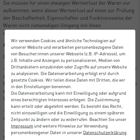
Sie müssen für einen etwaigen Wertverlust der Waren nur
aufkommen, wenn dieser Wertverlust auf einen zur Prüfung
der Beschaffenheit, Eigenschaften und Funktionsweise der
Waren nicht notwendigen Umgang mit ihnen
zurückzuführen ist.
Wir verwenden Cookies und ähnliche Technologien auf
Ausschluss- bzw. Erlöschensgründe
unserer Website und verarbeiten personenbezogene Daten
von Besucher:innen unserer Webseite (z.B. IP-Adresse), um
Das Widerrufsrecht besteht nicht bei Verträgen
z.B. Inhalte und Anzeigen zu personalisieren, Medien von
Drittanbietern einzubinden oder Zugriffe auf unsere Website
- zur Lieferung von Waren, die nicht vorgefertigt sind und für
zu analysieren. Die Datenverarbeitung erfolgt erst durch
deren Herstellung eine individuelle Auswahl oder
gesetzte Cookies. Wir teilen diese Daten mit Dritten, die wir
Bestimmung durch den Verbraucher maßgeblich ist oder die
in den Einstellungen benennen.
eindeutig auf die persönlichen Bedürfnisse des
Die Datenverarbeitung kann mit Einwilligung oder aufgrund
Verbrauchers zugeschnitten sind;
eines berechtigten Interesses erfolgen. Die Zustimmung
kann erteilt oder abgelehnt werden. Es besteht das Recht,
- zur Lieferung von Waren, die schnell verderben können
nicht einzuwilligen und die Einwilligung zu einem späteren
oder deren Verfallsdatum schnell überschritten würde;
Zeitpunkt zu ändern oder zu widerrufen. Beachten Sie unser
Impressum
und weitere Hinweise zur Verwendung
- zur Lieferung alkoholischer Getränke, deren Preis bei
personenbezogener Daten in unserer
Daten­schutz­erklärung
.
Vertragsschluss vereinbart wurde, die aber frühestens 30