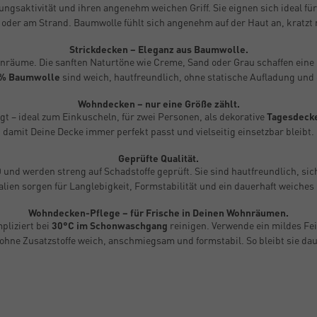
ngsaktivität und ihren angenehm weichen Griff. Sie eignen sich ideal fü
oder am Strand. Baumwolle fühlt sich angenehm auf der Haut an, kratzt ni
Strickdecken – Eleganz aus Baumwolle.
Wohnräume. Die sanften Naturtöne wie Creme, Sand oder Grau schaffen ei
% Baumwolle
sind weich, hautfreundlich, ohne statische Aufladung und 
Wohndecken – nur eine Größe zählt.
gt – ideal zum Einkuscheln, für zwei Personen, als dekorative
Tagesdeck
damit Deine Decke immer perfekt passt und vielseitig einsetzbar bleibt.
Geprüfte Qualität.
0
und werden streng auf Schadstoffe geprüft. Sie sind hautfreundlich, si
alien sorgen für Langlebigkeit, Formstabilität und ein dauerhaft weiches 
Wohndecken-Pflege – für Frische in Deinen Wohnräumen.
pliziert bei
30°C im Schonwaschgang
reinigen. Verwende ein mildes Fe
ohne Zusatzstoffe weich, anschmiegsam und formstabil. So bleibt sie d