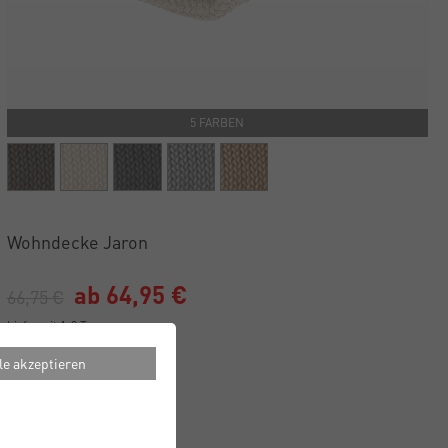
5 FARBEN
Wohndecke Jaron
ab 64,95 €
66,75 €
Lieferzeit 1-3 Tage
le akzeptieren