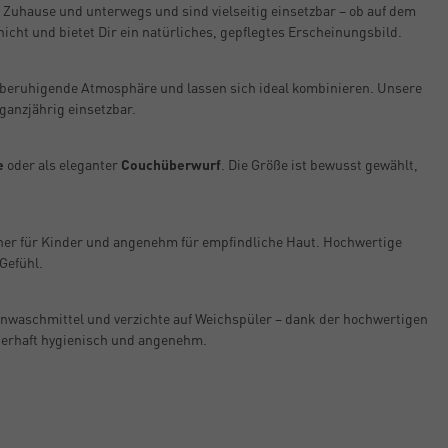
r Zuhause und unterwegs und sind vielseitig einsetzbar – ob auf dem
cht und bietet Dir ein natürliches, gepflegtes Erscheinungsbild.
ne beruhigende Atmosphäre und lassen sich ideal kombinieren. Unsere
ganzjährig einsetzbar.
e
oder als eleganter
Couchüberwurf
. Die Größe ist bewusst gewählt,
cher für Kinder und angenehm für empfindliche Haut. Hochwertige
Gefühl.
inwaschmittel und verzichte auf Weichspüler – dank der hochwertigen
auerhaft hygienisch und angenehm.