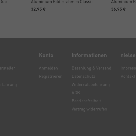
 Duo
Aluminium Bilderrahmen Classic
Aluminium B
32,95 €
36,95 €
Konto
Informationen
niels
rsteller
Anmelden
Bezahlung & Versand
Impres
Registrieren
Datenschutz
Kontakt
Erfahrung
Widerrufsbelehrung
AGB
Barrierefreiheit
Vertrag widerrufen