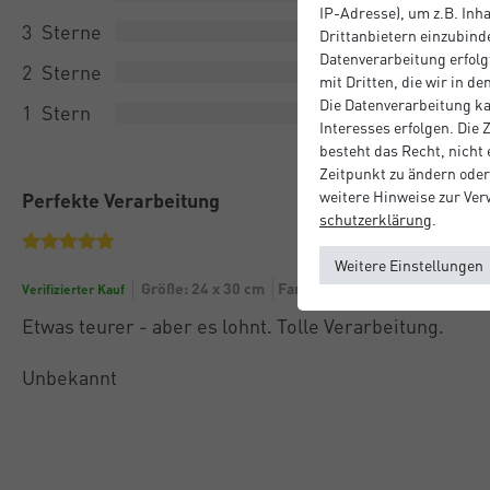
IP-Adresse), um z.B. Inh
3
Drittanbietern einzubinde
Datenverarbeitung erfolgt
2
mit Dritten, die wir in d
Die Datenverarbeitung ka
1
Interesses erfolgen. Die
besteht das Recht, nicht
Zeitpunkt zu ändern oder
weitere Hinweise zur Ve
Perfekte Verarbeitung
schutz­erklärung
.
Weitere Einstellungen
Größe: 24 x 30 cm
Farbe: Eloxal Schwarz Matt
Verifizierter Kauf
Etwas teurer - aber es lohnt. Tolle Verarbeitung.
Unbekannt