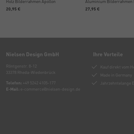
Holz Bilderrahmen Apollon
Aluminium Bilderrahmen
20,95 €
27,95 €
Nielsen Design GmbH
Ihre Vorteile
Röntgenstr. 8-12
Kauf direkt vom He
33378 Rheda-Wiedenbrück
Made in Germany
Telefon:
+49 5242 4105-177
Jahrzehntelange 
E-Mail:
e-commerce@nielsen-design.de