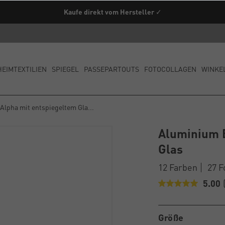
Kaufe direkt vom Hersteller ✓
HEIMTEXTILIEN
SPIEGEL
PASSEPARTOUTS
FOTOCOLLAGEN
WINKE
lpha mit entspiegeltem Gla...
Aluminium B
Glas
12 Farben
27 
5.00
Größe