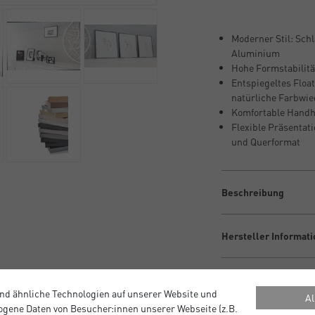
Moderner Stil: Sch
Aluminium
Hohe Formstabilität
Entspiegeltes Float
natürliche Farbwi
Komfortable Handha
Flexible Präsentati
und Querformat
Beschreibung
Hersteller Informat
1
nd ähnliche Technologien auf unserer Website und
Al
0
gene Daten von Besucher:innen unserer Webseite (z.B.