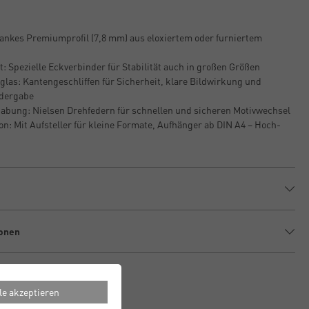
lankes Premiumprofil (7,8 mm) aus eloxiertem oder furniertem
: Spezielle Eckverbinder für Stabilität auch in großen Größen
glas: Kantengeschliffen für Sicherheit, klare Bildwirkung und
edergabe
bung: Nielsen Drehfedern für schnellen und sicheren Motivwechsel
on: Mit Aufsteller für kleine Formate, Aufhänger ab DIN A4 – Hoch-
ionen
le akzeptieren