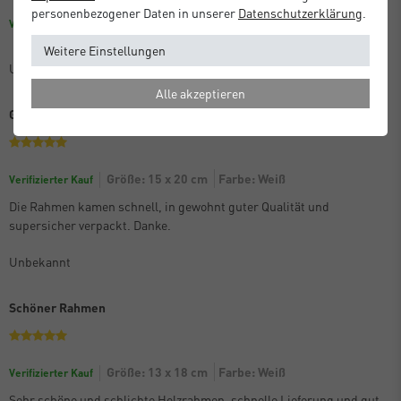
personenbezogener Daten in unserer
Daten­schutz­erklärung
.
Farbe: Dunkelblau
Größe: 30 x 30 cm
Verifizierter Kauf
Weitere Einstellungen
Unbekannt
Alle akzeptieren
Gute Qualtität
Größe: 15 x 20 cm
Farbe: Weiß
Verifizierter Kauf
Die Rahmen kamen schnell, in gewohnt guter Qualität und
supersicher verpackt. Danke.
Unbekannt
Schöner Rahmen
Größe: 13 x 18 cm
Farbe: Weiß
Verifizierter Kauf
Sehr schöne und schlichte Holzrahmen, schnelle Lieferung und gut