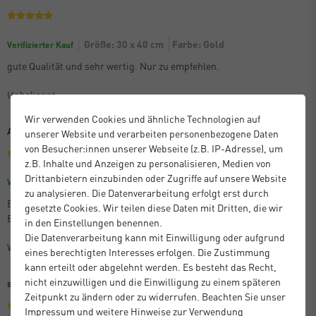
Größe: 30 x 40 cm
Farbe: Gold
Verifizierter Kauf
gute Qualität und sehr wertig. Nur zu empfehlen.
Unbekannt
Wir verwenden Cookies und ähnliche Technologien auf
Alles gut.
unserer Website und verarbeiten personenbezogene Daten
von Besucher:innen unserer Webseite (z.B. IP-Adresse), um
z.B. Inhalte und Anzeigen zu personalisieren, Medien von
Drittanbietern einzubinden oder Zugriffe auf unsere Website
Größe: 15 x 20 cm
Farbe: Schwarz
Verifizierter Kauf
zu analysieren. Die Datenverarbeitung erfolgt erst durch
Beratung vor der Bestellung war super. Ebenso die gelieferten
gesetzte Cookies. Wir teilen diese Daten mit Dritten, die wir
Bilderrahmen.
in den Einstellungen benennen.
Die Datenverarbeitung kann mit Einwilligung oder aufgrund
Wolfgang S.
eines berechtigten Interesses erfolgen. Die Zustimmung
kann erteilt oder abgelehnt werden. Es besteht das Recht,
nicht einzuwilligen und die Einwilligung zu einem späteren
sehr gute Qualität, zuverlässige Lieferung!
Zeitpunkt zu ändern oder zu widerrufen. Beachten Sie unser
Impressum
und weitere Hinweise zur Verwendung