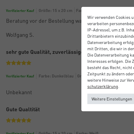
Größe: 15 x 20 cm
Farbe: Schwarz
Verifizierter Kauf
Wir verwenden Cookies u
Beratung vor der Bestellung war super. Ebenso die g
verarbeiten personenbezo
IP-Adresse), um z.B. Inh
Wolfgang S.
Drittanbietern einzubinde
Datenverarbeitung erfolgt
mit Dritten, die wir in d
sehr gute Qualität, zuverlässige Lieferung!
Die Datenverarbeitung ka
Interesses erfolgen. Die
besteht das Recht, nicht
Zeitpunkt zu ändern oder
Farbe: Dunkelblau
Größe: 30 x 30 cm
Verifizierter Kauf
weitere Hinweise zur Ve
schutz­erklärung
.
Unbekannt
Weitere Einstellungen
Gute Qualtität
Größe: 15 x 20 cm
Farbe: Weiß
Verifizierter Kauf