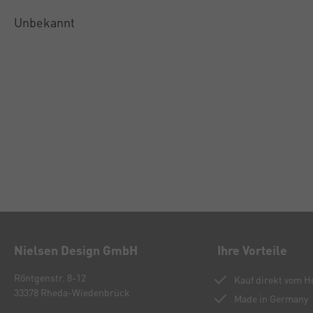
Unbekannt
Nielsen Design GmbH
Ihre Vorteile
Röntgenstr. 8-12
Kauf direkt vom He
33378 Rheda-Wiedenbrück
Made in Germany