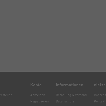
Konto
Informationen
niels
rsteller
Anmelden
Bezahlung & Versand
Impres
Registrieren
Datenschutz
Kontakt