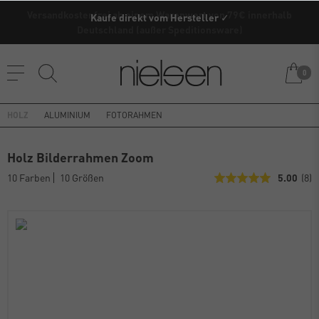
Versandkostenfrei ab einem Warenwert von 79€ innerhalb
Kaufe direkt vom Hersteller ✓
Deutschland (außer Speditionsware)
0
HOLZ
ALUMINIUM
FOTORAHMEN
Holz Bilderrahmen Zoom
10 Farben
10 Größen
5.00
(8)