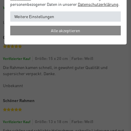
personenbezogener Daten in unserer
Daten­schutz­erklärung
.
Farbe: Dunkelblau
Größe: 30 x 30 cm
Verifizierter Kauf
Weitere Einstellungen
Unbekannt
Alle akzeptieren
Gute Qualtität
Größe: 15 x 20 cm
Farbe: Weiß
Verifizierter Kauf
Die Rahmen kamen schnell, in gewohnt guter Qualität und
supersicher verpackt. Danke.
Unbekannt
Schöner Rahmen
Größe: 13 x 18 cm
Farbe: Weiß
Verifizierter Kauf
Sehr schöne und schlichte Holzrahmen, schnelle Lieferung und gut