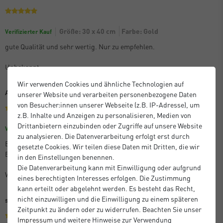
Größe: 30 x 40 cm
Farbe: Gold
Verifizierter Kauf
gute Qualität und sehr wertig. Nur zu empfehlen.
Unbekannt
Wir verwenden Cookies und ähnliche Technologien auf
Alles gut.
unserer Website und verarbeiten personenbezogene Daten
von Besucher:innen unserer Webseite (z.B. IP-Adresse), um
z.B. Inhalte und Anzeigen zu personalisieren, Medien von
Drittanbietern einzubinden oder Zugriffe auf unsere Website
Größe: 15 x 20 cm
Farbe: Schwarz
Verifizierter Kauf
zu analysieren. Die Datenverarbeitung erfolgt erst durch
Beratung vor der Bestellung war super. Ebenso die gelieferten
gesetzte Cookies. Wir teilen diese Daten mit Dritten, die wir
Bilderrahmen.
in den Einstellungen benennen.
Die Datenverarbeitung kann mit Einwilligung oder aufgrund
Wolfgang S.
eines berechtigten Interesses erfolgen. Die Zustimmung
kann erteilt oder abgelehnt werden. Es besteht das Recht,
nicht einzuwilligen und die Einwilligung zu einem späteren
sehr gute Qualität, zuverlässige Lieferung!
Zeitpunkt zu ändern oder zu widerrufen. Beachten Sie unser
Impressum
und weitere Hinweise zur Verwendung