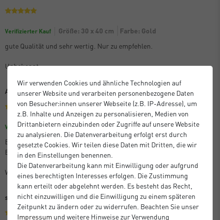
Größe: 30 x 40 cm
Farbe: Gold
Verifizierter Kauf
gute Qualität und sehr wertig. Nur zu empfehlen.
Unbekannt
Wir verwenden Cookies und ähnliche Technologien auf
Alles gut.
unserer Website und verarbeiten personenbezogene Daten
von Besucher:innen unserer Webseite (z.B. IP-Adresse), um
z.B. Inhalte und Anzeigen zu personalisieren, Medien von
Drittanbietern einzubinden oder Zugriffe auf unsere Website
Größe: 15 x 20 cm
Farbe: Schwarz
Verifizierter Kauf
zu analysieren. Die Datenverarbeitung erfolgt erst durch
Beratung vor der Bestellung war super. Ebenso die gelieferten
gesetzte Cookies. Wir teilen diese Daten mit Dritten, die wir
Bilderrahmen.
in den Einstellungen benennen.
Die Datenverarbeitung kann mit Einwilligung oder aufgrund
Wolfgang S.
eines berechtigten Interesses erfolgen. Die Zustimmung
kann erteilt oder abgelehnt werden. Es besteht das Recht,
nicht einzuwilligen und die Einwilligung zu einem späteren
sehr gute Qualität, zuverlässige Lieferung!
Zeitpunkt zu ändern oder zu widerrufen. Beachten Sie unser
Impressum
und weitere Hinweise zur Verwendung