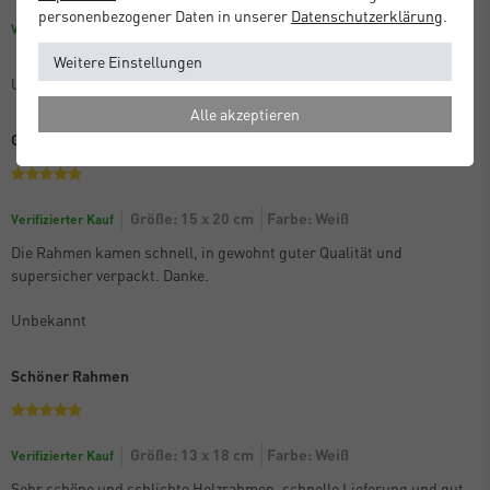
personenbezogener Daten in unserer
Daten­schutz­erklärung
.
Farbe: Dunkelblau
Größe: 30 x 30 cm
Verifizierter Kauf
Weitere Einstellungen
Unbekannt
Alle akzeptieren
Gute Qualtität
Größe: 15 x 20 cm
Farbe: Weiß
Verifizierter Kauf
Die Rahmen kamen schnell, in gewohnt guter Qualität und
supersicher verpackt. Danke.
Unbekannt
Schöner Rahmen
Größe: 13 x 18 cm
Farbe: Weiß
Verifizierter Kauf
Sehr schöne und schlichte Holzrahmen, schnelle Lieferung und gut