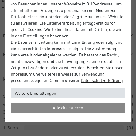
Dekorative Platzierung: Aufsteller für kleine Formate
von Besucher:innen unserer Webseite (z.B. IP-Adresse), um
Flexible Wandpräsentation: Aufhänger ab DIN A4 – Hoch- und
z.B. Inhalte und Anzeigen zu personalisieren, Medien von
Querformat
Drittanbietern einzubinden oder Zugriffe auf unsere Website
zu analysieren. Die Datenverarbeitung erfolgt erst durch
gesetzte Cookies. Wir teilen diese Daten mit Dritten, die wir
Beschreibung
in den Einstellungen benennen.
Die Datenverarbeitung kann mit Einwilligung oder aufgrund
eines berechtigten Interesses erfolgen. Die Zustimmung
Hersteller Informationen
kann erteilt oder abgelehnt werden. Es besteht das Recht,
nicht einzuwilligen und die Einwilligung zu einem späteren
Zeitpunkt zu ändern oder zu widerrufen. Beachten Sie unser
Impressum
und weitere Hinweise zur Verwendung
Kundenrezensionen
(1)
personenbezogener Daten in unserer
Daten­schutz­erklärung
.
Weitere Einstellungen
5
1
4
0
Alle akzeptieren
3
0
2
0
1
0