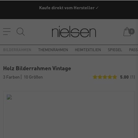
Kaufe direkt vom Hersteller ✓
0
BILDERRAHMEN
THEMENRAHMEN
HEIMTEXTILIEN
SPIEGEL
PASS
Holz Bilderrahmen Vintage
3 Farben
10 Größen
5.00
(1)