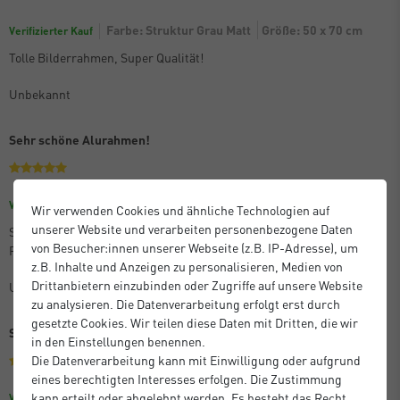
Farbe: Struktur Grau Matt
Größe: 50 x 70 cm
Verifizierter Kauf
Tolle Bilderrahmen, Super Qualität!
Unbekannt
Sehr schöne Alurahmen!
Größe: 40 x 50 cm
Farbe: Struktur Schwarz Matt
Verifizierter Kauf
Wir verwenden Cookies und ähnliche Technologien auf
unserer Website und verarbeiten personenbezogene Daten
Sehr schöne, qualitativ hochwertige Rahmen zu einem guten, fairen
von Besucher:innen unserer Webseite (z.B. IP-Adresse), um
Preis. Kaufe ich gerne immer wieder!
z.B. Inhalte und Anzeigen zu personalisieren, Medien von
Drittanbietern einzubinden oder Zugriffe auf unsere Website
Unbekannt
zu analysieren. Die Datenverarbeitung erfolgt erst durch
gesetzte Cookies. Wir teilen diese Daten mit Dritten, die wir
Sehr schöne schlichte Bilderrahmen
in den Einstellungen benennen.
Die Datenverarbeitung kann mit Einwilligung oder aufgrund
eines berechtigten Interesses erfolgen. Die Zustimmung
Größe: 21 x 29,7 cm (A4)
kann erteilt oder abgelehnt werden. Es besteht das Recht,
Verifizierter Kauf