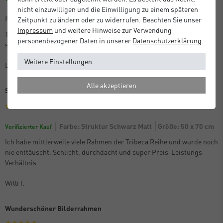
nicht einzuwilligen und die Einwilligung zu einem späteren
Farbe: Struktur Silber Matt
Zeitpunkt zu ändern oder zu widerrufen. Beachten Sie unser
Impressum
und weitere Hinweise zur Verwendung
Tolle Bilderrahmen, Schicht und hochwertig. Bin sehr zufrieden,
personenbezogener Daten in unserer
Daten­schutz­erklärung
.
sehen sehr gut aus.
Weitere Einstellungen
Bettina S.
Alle akzeptieren
Schick, stabil, funktional
Farbe: Struktur Schwarz Matt
Größe: 50 x 70 cm
Verifizierter Kauf
Ich habe mittlerweile viele Rahmen der Tribeca Reihe und wurde noch
nie enttäuscht. Schlicht, durchdacht und super Preis-Leistungs-
Verhältnis.
Willi I.
Wunderschöner Bilderrahmen