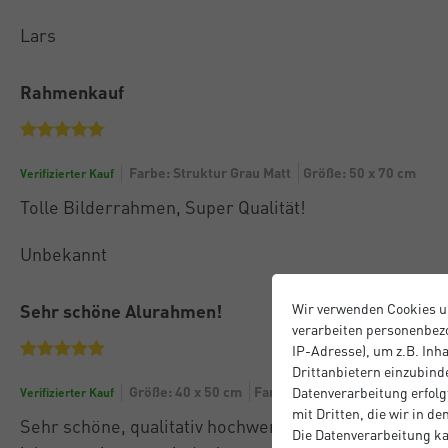
Lars
Rahmenkauf
Farbe: Struktur Grau Matt
Größe: 50 x 70 cm
Verifizierter Kauf
Tolle Bilderrahmen, Super Qualität!
Unbekannt
Sehr schöne Alurahmen!
Wir verwenden Cookies u
verarbeiten personenbezo
IP-Adresse), um z.B. Inh
Drittanbietern einzubinde
Größe: 40 x 50 cm
Farbe: Struktur Schwarz Matt
Datenverarbeitung erfolgt
Verifizierter Kauf
mit Dritten, die wir in d
Sehr schöne, qualitativ hochwertige Rahmen zu einem
Die Datenverarbeitung ka