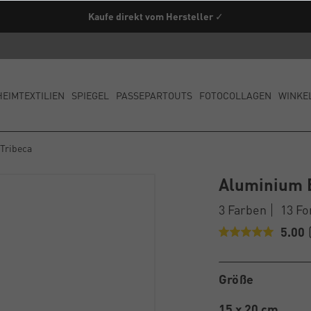
Kaufe direkt vom Hersteller ✓
HEIMTEXTILIEN
SPIEGEL
PASSEPARTOUTS
FOTOCOLLAGEN
WINKE
Tribeca
Aluminium 
3 Farben
13 F
5.00
Größe
15 x 20 cm