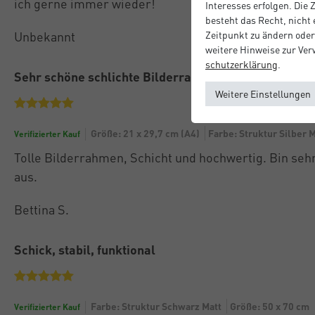
ich gerne immer wieder!
Interesses erfolgen. Die
besteht das Recht, nicht
Unbekannt
Zeitpunkt zu ändern oder
weitere Hinweise zur Ve
schutz­erklärung
.
Sehr schöne schlichte Bilderrahmen
Weitere Einstellungen
Größe: 21 x 29,7 cm (A4)
Farbe: Struktur Silber M
Verifizierter Kauf
Tolle Bilderrahmen, Schicht und hochwertig. Bin sehr
aus.
Bettina S.
Schick, stabil, funktional
Farbe: Struktur Schwarz Matt
Größe: 50 x 70 cm
Verifizierter Kauf