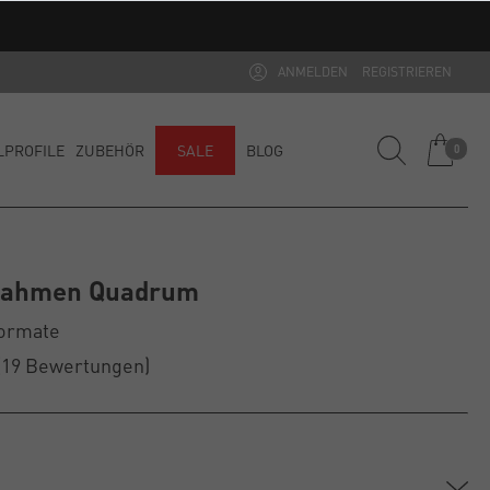
ditionsware)
ANMELDEN
REGISTRIEREN
LPROFILE
ZUBEHÖR
SALE
BLOG
0
rrahmen Quadrum
Formate
(19
Bewertungen
)