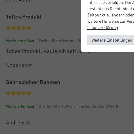
Interesses erfolgen. Die
besteht das Recht, nicht
Zeitpunkt zu ändern oder
Tolles Produkt
weitere Hinweise zur Ve
schutz­erklärung
.
Weitere Einstellungen
Farbe: Eiche Natur
Größe: 50 x 70 cm
Verifizierter Kauf
Tolles Produkt. Kaufe ich seit Jahren.
Unbekannt
Sehr schöner Rahmen
Größe: 70 x 100 cm
Farbe: Deckend Weiß
Verifizierter Kauf
Andreas K.