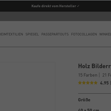
enfrei ab einem Warenwert von 79€ innerhalb Deutschland (außer Spe
Kaufe direkt vom Hersteller ✓
HEIMTEXTILIEN
SPIEGEL
PASSEPARTOUTS
FOTOCOLLAGEN
WINKE
Holz Bilde
15 Farben
21 
4.95
Größe
40 x 50 cm