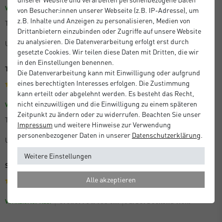
Größe: 29,7 x 42 cm (A3)
Farbe: Eiche Natur
Verifizierter Kauf
von Besucher:innen unserer Webseite (z.B. IP-Adresse), um
z.B. Inhalte und Anzeigen zu personalisieren, Medien von
Tolles Produkt. Kaufe ich seit Jahren.
Drittanbietern einzubinden oder Zugriffe auf unsere Website
zu analysieren. Die Datenverarbeitung erfolgt erst durch
Unbekannt
gesetzte Cookies. Wir teilen diese Daten mit Dritten, die wir
in den Einstellungen benennen.
Tolles Produkt
Die Datenverarbeitung kann mit Einwilligung oder aufgrund
eines berechtigten Interesses erfolgen. Die Zustimmung
kann erteilt oder abgelehnt werden. Es besteht das Recht,
nicht einzuwilligen und die Einwilligung zu einem späteren
Farbe: Eiche Natur
Größe: 50 x 70 cm
Verifizierter Kauf
Zeitpunkt zu ändern oder zu widerrufen. Beachten Sie unser
Tolles Produkt. Kaufe ich seit Jahren.
Impressum
und weitere Hinweise zur Verwendung
personenbezogener Daten in unserer
Daten­schutz­erklärung
.
Unbekannt
Weitere Einstellungen
Sehr schöner Rahmen
Alle akzeptieren
Größe: 70 x 100 cm
Farbe: Deckend Weiß
Verifizierter Kauf