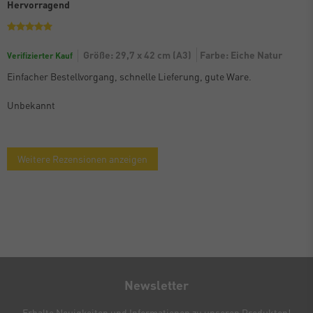
Hervorragend
Größe: 29,7 x 42 cm (A3)
Farbe: Eiche Natur
Verifizierter Kauf
Einfacher Bestellvorgang, schnelle Lieferung, gute Ware.
Unbekannt
Weitere Rezensionen anzeigen
Newsletter
Erhalte Neuigkeiten und Informationen zu unseren Produkten!