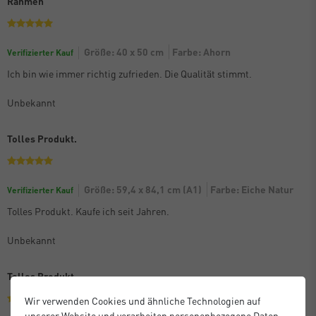
Rahmen
Größe: 40 x 50 cm
Farbe: Ahorn
Verifizierter Kauf
Ich bin wie immer richtig zufrieden. Die Qualität stimmt.
Unbekannt
Tolles Produkt.
Größe: 59,4 x 84,1 cm (A1)
Farbe: Eiche Natur
Verifizierter Kauf
Tolles Produkt. Kaufe ich seit Jahren.
Unbekannt
Tolles Produkt.
Wir verwenden Cookies und ähnliche Technologien auf
unserer Website und verarbeiten personenbezogene Daten