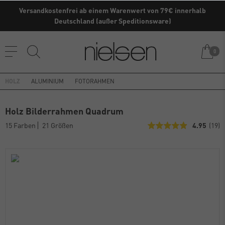
Versandkostenfrei ab einem Warenwert von 79€ innerhalb
Kaufe direkt vom Hersteller ✓
Deutschland (außer Speditionsware)
0
HOLZ
ALUMINIUM
FOTORAHMEN
Holz Bilderrahmen Quadrum
15 Farben
21 Größen
4.95
(19)