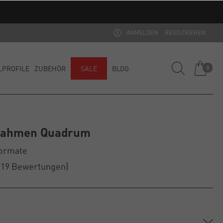
ditionsware)
ANMELDEN
REGISTRIEREN
LPROFILE
ZUBEHÖR
SALE
BLOG
0
rrahmen Quadrum
Formate
(19
Bewertungen
)