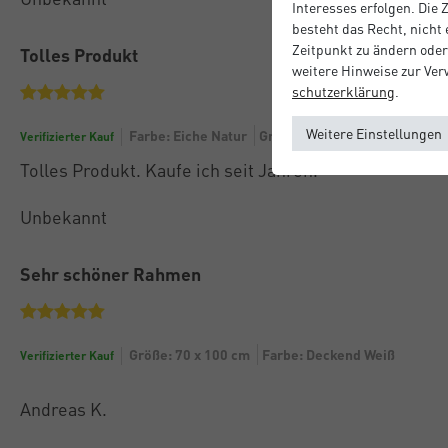
Interesses erfolgen. Die
besteht das Recht, nicht
Zeitpunkt zu ändern oder
Tolles Produkt
weitere Hinweise zur Ve
schutz­erklärung
.
Weitere Einstellungen
Farbe: Eiche Natur
Größe: 50 x 70 cm
Verifizierter Kauf
Tolles Produkt. Kaufe ich seit Jahren.
Unbekannt
Sehr schöner Rahmen
Größe: 70 x 100 cm
Farbe: Deckend Weiß
Verifizierter Kauf
Andreas K.