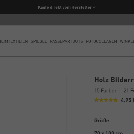
enfrei ab einem Warenwert von 79€ innerhalb Deutschland (außer Spe
Kaufe direkt vom Hersteller ✓
HEIMTEXTILIEN
SPIEGEL
PASSEPARTOUTS
FOTOCOLLAGEN
WINKE
Holz Bilde
15 Farben
21 
4.95
Größe
70 x 100 cm