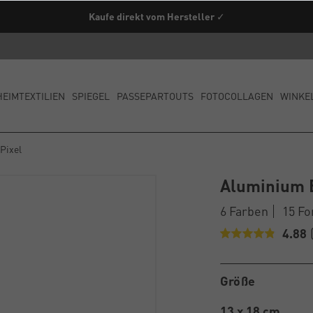
enfrei ab einem Warenwert von 79€ innerhalb Deutschland (außer Spe
Kaufe direkt vom Hersteller ✓
HEIMTEXTILIEN
SPIEGEL
PASSEPARTOUTS
FOTOCOLLAGEN
WINKE
Pixel
Aluminium 
6 Farben
15 F
4.88
Größe
13 x 18 cm