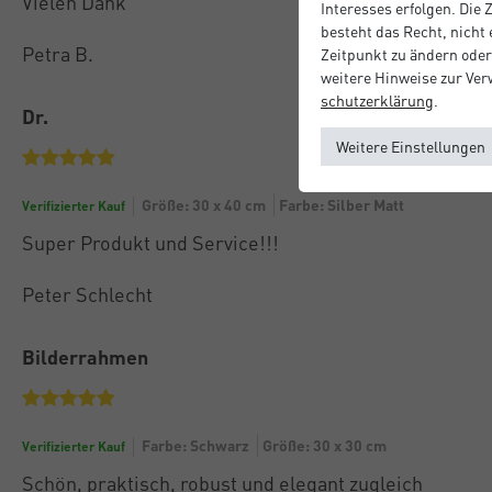
Vielen Dank
Interesses erfolgen. Die
besteht das Recht, nicht
Petra B.
Zeitpunkt zu ändern oder
weitere Hinweise zur Ve
schutz­erklärung
.
Dr.
Weitere Einstellungen
Größe: 30 x 40 cm
Farbe: Silber Matt
Verifizierter Kauf
Super Produkt und Service!!!
Peter Schlecht
Bilderrahmen
Farbe: Schwarz
Größe: 30 x 30 cm
Verifizierter Kauf
Schön, praktisch, robust und elegant zugleich