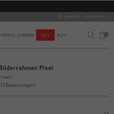
ditionsware)
ANMELDEN
REGISTRIEREN
LPROFILE
ZUBEHÖR
SALE
BLOG
0
Bilderrahmen Pixel
ormate
(17
Bewertungen
)