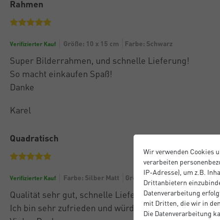
Rahmen
Größe: 10 x 15 cm
Farbe: Schwarz
Verifizierter Kauf
Super Bilderrahmen, und schnelle Lieferung!
So macht einkaufen Spaß!
Danke
Karel
Quadratisch
Wir verwenden Cookies u
verarbeiten personenbezo
IP-Adresse), um z.B. Inh
Farbe: Silber Matt
Größe: 30 x 30 cm
Verifizierter Kauf
Drittanbietern einzubinde
Datenverarbeitung erfolgt
Qualität sehr gut, schnelle Lieferung und Bearbeitun
mit Dritten, die wir in d
Ich bin sehr zufrieden und würde wieder bei Ihnen be
Die Datenverarbeitung ka