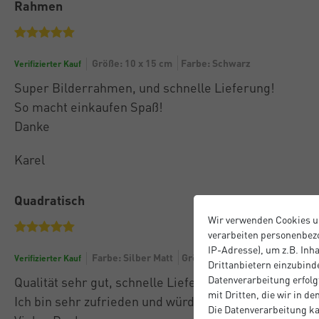
Rahmen
Größe: 10 x 15 cm
Farbe: Schwarz
Verifizierter Kauf
Super Bilderrahmen, und schnelle Lieferung!
So macht einkaufen Spaß!
Danke
Karel
Quadratisch
Wir verwenden Cookies u
verarbeiten personenbezo
IP-Adresse), um z.B. Inh
Farbe: Silber Matt
Größe: 30 x 30 cm
Verifizierter Kauf
Drittanbietern einzubinde
Datenverarbeitung erfolgt
Qualität sehr gut, schnelle Lieferung und Bearbeitun
mit Dritten, die wir in d
Ich bin sehr zufrieden und würde wieder bei Ihnen be
Die Datenverarbeitung ka