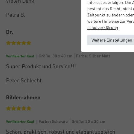
Vielen Dank
Interesses erfolgen. Die
besteht das Recht, nicht
Petra B.
Zeitpunkt zu ändern oder
weitere Hinweise zur Ve
schutz­erklärung
.
Dr.
Weitere Einstellungen
Größe: 30 x 40 cm
Farbe: Silber Matt
Verifizierter Kauf
Super Produkt und Service!!!
Peter Schlecht
Bilderrahmen
Farbe: Schwarz
Größe: 30 x 30 cm
Verifizierter Kauf
Schön, praktisch, robust und elegant zugleich