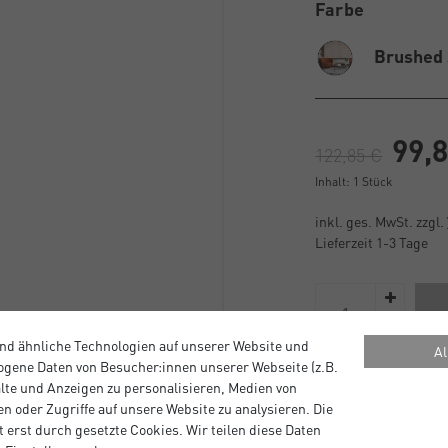
Farbe
Brushed
99,
122,85 €
Inhalt:
1
Stück
inkl. ges. MwSt. zzgl.
Lieferzeit 1-3 Tage
nd ähnliche Technologien auf unserer Website und
Al
gene Daten von Besucher:innen unserer Webseite (z.B.
alte und Anzeigen zu personalisieren, Medien von
n oder Zugriffe auf unsere Website zu analysieren. Die
Schlanker Alumini
 erst durch gesetzte Cookies. Wir teilen diese Daten
Optik