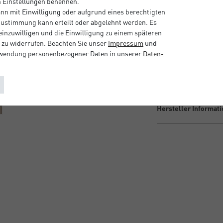
en Einstellungen benennen.
Zwei Designvariante
nn mit Einwilligung oder aufgrund eines berechtigten
Großzügiges Format
 Zustimmung kann erteilt oder abgelehnt werden. Es
Großzügiges Format
 einzuwilligen und die Einwilligung zu einem späteren
Sichere Lieferung:
 zu widerrufen. Beachten Sie unser
Impressum
und
rwendung personenbezogener Daten in unserer
Daten­
Beschreibung
Hersteller Informat