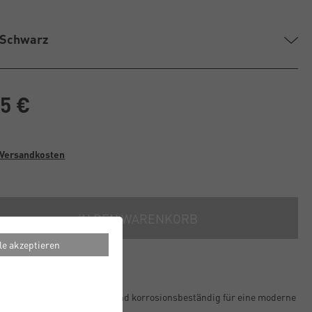
 Schwarz
85 €
Versandkosten
IN DEN WARENKORB
le akzeptieren
umrahmen: 10 mm schmal und korrosionsbeständig für eine moderne