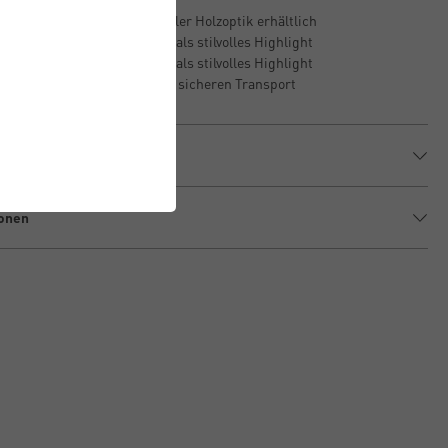
n: In Aluminium oder stilvoller Holzoptik erhältlich
: 80 cm Durchmesser, ideal als stilvolles Highlight
: 80 cm Durchmesser, ideal als stilvolles Highlight
 Geschützt verpackt für einen sicheren Transport
ionen