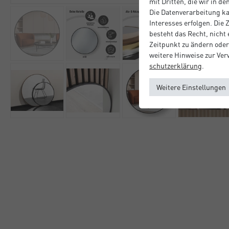
mit Dritten, die wir in d
Die Datenverarbeitung ka
Interesses erfolgen. Die
besteht das Recht, nicht
Zeitpunkt zu ändern oder
weitere Hinweise zur Ve
schutz­erklärung
.
Weitere Einstellungen