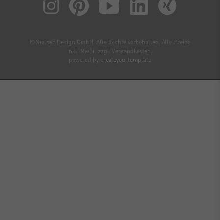
©Nielsen Design GmbH. Alle Rechte vorbehalten. Alle Preise
inkl. MwSt. zzgl. Versandkosten.
powered by
createyourtemplate