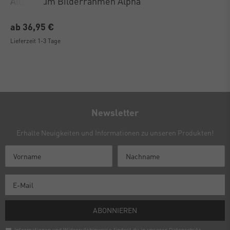
Aluminium Bilderrahmen Alpha
ab 36,95 €
Lieferzeit 1-3 Tage
Newsletter
Erhalte Neuigkeiten und Informationen zu unseren Produkten!
ABONNIEREN
Informationen und Widerrufshinweise findest du in unserer
Daten­schutz­