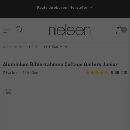
Versandkostenfrei ab einem Warenwert von 79€ innerhalb
Kaufe direkt vom Hersteller ✓
Deutschland (außer Speditionsware)
0
ALUMINIUM
HOLZ
FOTORAHMEN
Aluminium Bilderrahmen Collage Gallery Junior
2 Farben
4 Größen
5.00
(10)