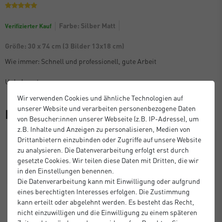
Farbe: Silber Matt
Verifizierter Kauf
Größe: 30 x 74 cm (3 Bilder 13x18 cm)
Wie immer: Schnell und professionell, gute Arbeit
Unbekannt
Wir verwenden Cookies und ähnliche Technologien auf
unserer Website und verarbeiten personenbezogene Daten
Das könnte Ihnen auch gefallen
von Besucher:innen unserer Webseite (z.B. IP-Adresse), um
z.B. Inhalte und Anzeigen zu personalisieren, Medien von
Drittanbietern einzubinden oder Zugriffe auf unsere Website
zu analysieren. Die Datenverarbeitung erfolgt erst durch
gesetzte Cookies. Wir teilen diese Daten mit Dritten, die wir
in den Einstellungen benennen.
Die Datenverarbeitung kann mit Einwilligung oder aufgrund
eines berechtigten Interesses erfolgen. Die Zustimmung
kann erteilt oder abgelehnt werden. Es besteht das Recht,
nicht einzuwilligen und die Einwilligung zu einem späteren