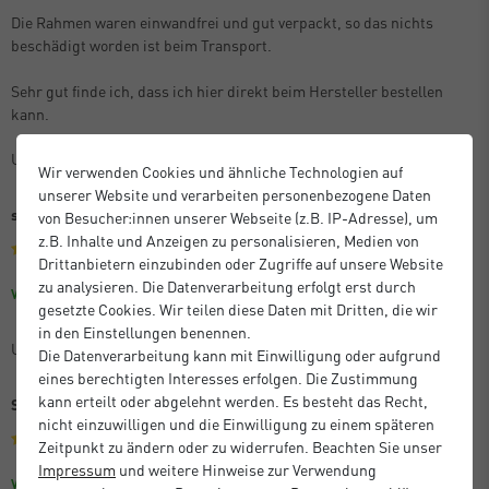
Die Rahmen waren einwandfrei und gut verpackt, so das nichts
beschädigt worden ist beim Transport.
Sehr gut finde ich, dass ich hier direkt beim Hersteller bestellen
kann.
Unbekannt
Wir verwenden Cookies und ähnliche Technologien auf
unserer Website und verarbeiten personenbezogene Daten
sehr gute Qualität, zuverlässige Lieferung!
von Besucher:innen unserer Webseite (z.B. IP-Adresse), um
z.B. Inhalte und Anzeigen zu personalisieren, Medien von
Drittanbietern einzubinden oder Zugriffe auf unsere Website
zu analysieren. Die Datenverarbeitung erfolgt erst durch
Größe: 60 x 80 cm
Farbe: Eiche
Verifizierter Kauf
gesetzte Cookies. Wir teilen diese Daten mit Dritten, die wir
in den Einstellungen benennen.
Unbekannt
Die Datenverarbeitung kann mit Einwilligung oder aufgrund
eines berechtigten Interesses erfolgen. Die Zustimmung
kann erteilt oder abgelehnt werden. Es besteht das Recht,
Sehr gutes Preis-Leistungs-Verhältnis
nicht einzuwilligen und die Einwilligung zu einem späteren
Zeitpunkt zu ändern oder zu widerrufen. Beachten Sie unser
Impressum
und weitere Hinweise zur Verwendung
Größe: 59,4 x 84,1 cm (A1)
Farbe: Schwarz
Verifizierter Kauf