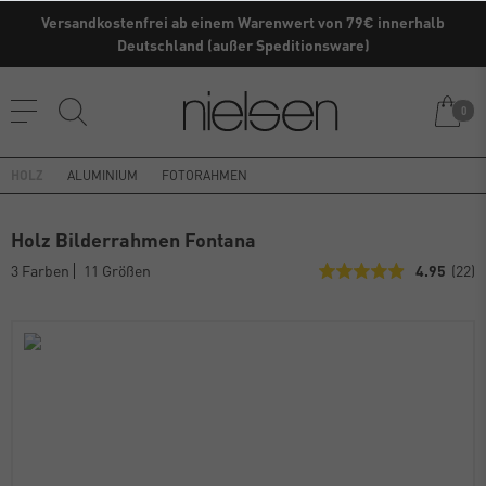
Versandkostenfrei ab einem Warenwert von 79€ innerhalb
Kaufe direkt vom Hersteller ✓
Deutschland (außer Speditionsware)
0
HOLZ
ALUMINIUM
FOTORAHMEN
Holz Bilderrahmen Fontana
3 Farben
11 Größen
4.95
(22)