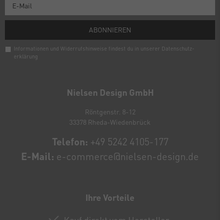
ABONNIEREN
Informationen und Widerrufshinweise findest du in unserer
Daten­schutz­
erklärung
Newsletter
Honig
Nielsen Design GmbH
Röntgenstr. 8-12
33378 Rheda-Wiedenbrück
Telefon:
+49 5242 4105-177
E-Mail:
e-commerce@nielsen-design.de
Ihre Vorteile
Kauf direkt vom Hersteller