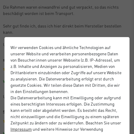
Die Rahmen waren einwandfrei und gut verpackt, so das nichts
beschädigt worden ist beim Transport.
Sehr gut finde ich, dass ich hier direkt beim Hersteller bestellen
kann.
Unbekannt
Wir verwenden Cookies und ähnliche Technologien auf
unserer Website und verarbeiten personenbezogene Daten
sehr gute Qualität, zuverlässige Lieferung!
von Besucher:innen unserer Webseite (z.B. IP-Adresse), um
z.B. Inhalte und Anzeigen zu personalisieren, Medien von
Drittanbietern einzubinden oder Zugriffe auf unsere Website
zu analysieren. Die Datenverarbeitung erfolgt erst durch
Größe: 60 x 80 cm
Farbe: Eiche
Verifizierter Kauf
gesetzte Cookies. Wir teilen diese Daten mit Dritten, die wir
in den Einstellungen benennen.
Unbekannt
Die Datenverarbeitung kann mit Einwilligung oder aufgrund
eines berechtigten Interesses erfolgen. Die Zustimmung
kann erteilt oder abgelehnt werden. Es besteht das Recht,
Sehr gutes Preis-Leistungs-Verhältnis
nicht einzuwilligen und die Einwilligung zu einem späteren
Zeitpunkt zu ändern oder zu widerrufen. Beachten Sie unser
Impressum
und weitere Hinweise zur Verwendung
Größe: 59,4 x 84,1 cm (A1)
Farbe: Schwarz
Verifizierter Kauf