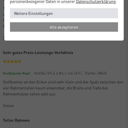
personenbezogener Daten in unserer
Daten­schutz­erklärung
.
Stoßkanten an den Ecken sind sehr klein und der Spalt zwischen den
Weitere Einstellungen
vier Rahmenteilen kaum erkennbar, die Breite und Tiefe des
Rahmenholzes sehen edel aus.
Rahmen sind sehr sicher verpackt beim Versand.
Alle akzeptieren
Simon
Sehr gutes Preis-Leistungs-Verhältnis
Größe: 59,4 x 84,1 cm (A1)
Farbe: Weiß
Verifizierter Kauf
Stoßkanten an den Ecken sind sehr klein und der Spalt zwischen den
vier Rahmenteilen kaum erkennbar, die Breite und Tiefe des
Rahmenholzes sehen edel aus.
Simon
Toller Rahmen