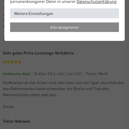
personenbezogener Daten in unserer
Daten­schutz­erklärung
.
Stoßkanten an den Ecken sind sehr klein und der Spalt zwischen den
Weitere Einstellungen
vier Rahmenteilen kaum erkennbar, die Breite und Tiefe des
Rahmenholzes sehen edel aus.
Rahmen sind sehr sicher verpackt beim Versand.
Alle akzeptieren
Simon
Sehr gutes Preis-Leistungs-Verhältnis
Größe: 59,4 x 84,1 cm (A1)
Farbe: Weiß
Verifizierter Kauf
Stoßkanten an den Ecken sind sehr klein und der Spalt zwischen den
vier Rahmenteilen kaum erkennbar, die Breite und Tiefe des
Rahmenholzes sehen edel aus.
Simon
Toller Rahmen