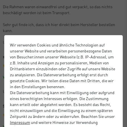
Die Rahmen waren einwandfrei und gut verpackt, so das nichts
beschädigt worden ist beim Transport.
Sehr gut finde ich, dass ich hier direkt beim Hersteller bestellen
kann.
Unbekannt
Wir verwenden Cookies und ähnliche Technologien auf
unserer Website und verarbeiten personenbezogene Daten
sehr gute Qualität, zuverlässige Lieferung!
von Besucher:innen unserer Webseite (z.B. IP-Adresse), um
z.B. Inhalte und Anzeigen zu personalisieren, Medien von
Drittanbietern einzubinden oder Zugriffe auf unsere Website
zu analysieren. Die Datenverarbeitung erfolgt erst durch
Größe: 60 x 80 cm
Farbe: Eiche
Verifizierter Kauf
gesetzte Cookies. Wir teilen diese Daten mit Dritten, die wir
in den Einstellungen benennen.
Unbekannt
Die Datenverarbeitung kann mit Einwilligung oder aufgrund
eines berechtigten Interesses erfolgen. Die Zustimmung
kann erteilt oder abgelehnt werden. Es besteht das Recht,
Sehr gutes Preis-Leistungs-Verhältnis
nicht einzuwilligen und die Einwilligung zu einem späteren
Zeitpunkt zu ändern oder zu widerrufen. Beachten Sie unser
Impressum
und weitere Hinweise zur Verwendung
Größe: 59,4 x 84,1 cm (A1)
Farbe: Schwarz
Verifizierter Kauf