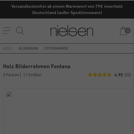
Versandkostenfrei ab einem Warenwert von 79€ innerhalb
Kaufe direkt vom Hersteller ✓
Deutschland (außer Speditionsware)
0
HOLZ
ALUMINIUM
FOTORAHMEN
Holz Bilderrahmen Fontana
3 Farben
11 Größen
4.95
(22)