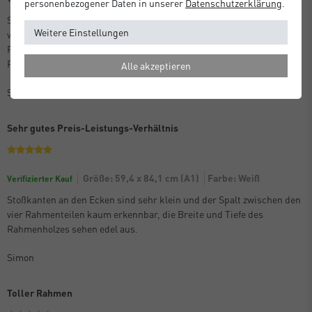
personenbezogener Daten in unserer
Daten­schutz­erklärung
.
Stoßkanten an den Ecken sind sehr klein und der Spalt zwischen den
Weitere Einstellungen
vier Rahmenteilen kaum erkennbar, die Breite und Tiefe des
Rahmenholzes sehen edel aus.
Rahmen sind sehr sicher verpackt beim Versand.
Alle akzeptieren
Simon
Sehr gutes Preis-Leistungs-Verhältnis
Größe: 59,4 x 84,1 cm (A1)
Farbe: Weiß
Verifizierter Kauf
Stoßkanten an den Ecken sind sehr klein und der Spalt zwischen den
vier Rahmenteilen kaum erkennbar, die Breite und Tiefe des
Rahmenholzes sehen edel aus.
Simon
Toller Rahmen