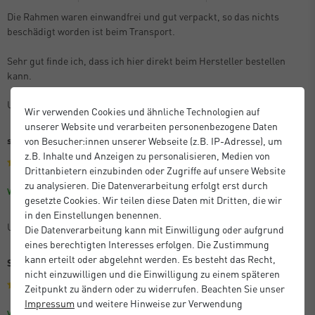
Die Rahmen waren einwandfrei und gut verpackt, so das nichts
beschädigt worden ist beim Transport.
Sehr gut finde ich, dass ich hier direkt beim Hersteller bestellen
kann.
Unbekannt
Wir verwenden Cookies und ähnliche Technologien auf
unserer Website und verarbeiten personenbezogene Daten
sehr gute Qualität, zuverlässige Lieferung!
von Besucher:innen unserer Webseite (z.B. IP-Adresse), um
z.B. Inhalte und Anzeigen zu personalisieren, Medien von
Drittanbietern einzubinden oder Zugriffe auf unsere Website
zu analysieren. Die Datenverarbeitung erfolgt erst durch
Größe: 60 x 80 cm
Farbe: Eiche
Verifizierter Kauf
gesetzte Cookies. Wir teilen diese Daten mit Dritten, die wir
in den Einstellungen benennen.
Unbekannt
Die Datenverarbeitung kann mit Einwilligung oder aufgrund
eines berechtigten Interesses erfolgen. Die Zustimmung
kann erteilt oder abgelehnt werden. Es besteht das Recht,
Sehr gutes Preis-Leistungs-Verhältnis
nicht einzuwilligen und die Einwilligung zu einem späteren
Zeitpunkt zu ändern oder zu widerrufen. Beachten Sie unser
Impressum
und weitere Hinweise zur Verwendung
Größe: 59,4 x 84,1 cm (A1)
Farbe: Schwarz
Verifizierter Kauf