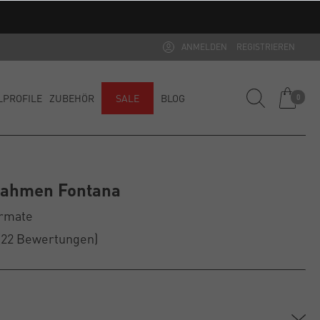
ANMELDEN
REGISTRIEREN
LPROFILE
ZUBEHÖR
SALE
BLOG
0
rrahmen Fontana
ormate
(22
Bewertungen
)