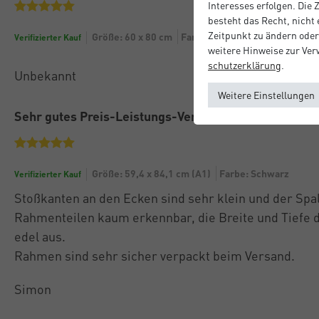
Interesses erfolgen. Die
besteht das Recht, nicht
Zeitpunkt zu ändern oder
Größe: 60 x 80 cm
Farbe: Eiche
Verifizierter Kauf
weitere Hinweise zur Ve
schutz­erklärung
.
Unbekannt
Weitere Einstellungen
Sehr gutes Preis-Leistungs-Verhältnis
Größe: 59,4 x 84,1 cm (A1)
Farbe: Schwarz
Verifizierter Kauf
Stoßkanten an den Ecken sind sehr klein und der Spal
Rahmenteilen kaum erkennbar, die Breite und Tiefe
edel aus.
Rahmen sind sehr sicher verpackt beim Versand.
Simon