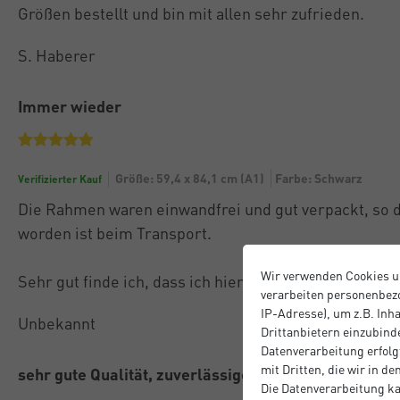
Größen bestellt und bin mit allen sehr zufrieden.
S. Haberer
Immer wieder
Größe: 59,4 x 84,1 cm (A1)
Farbe: Schwarz
Verifizierter Kauf
Die Rahmen waren einwandfrei und gut verpackt, so d
worden ist beim Transport.
Wir verwenden Cookies u
Sehr gut finde ich, dass ich hier direkt beim Herstell
verarbeiten personenbezo
IP-Adresse), um z.B. Inh
Unbekannt
Drittanbietern einzubinde
Datenverarbeitung erfolgt
mit Dritten, die wir in d
sehr gute Qualität, zuverlässige Lieferung!
Die Datenverarbeitung ka