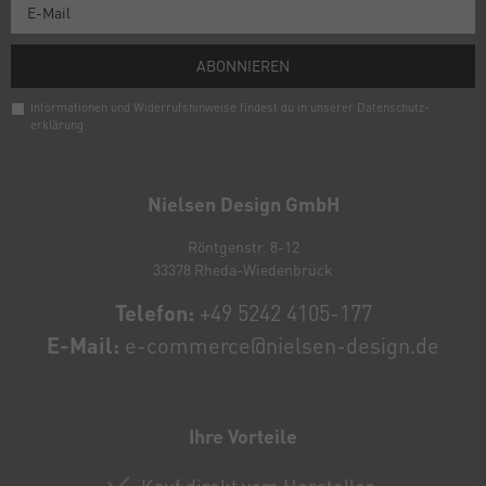
ABONNIEREN
Informationen und Widerrufshinweise findest du in unserer
Daten­schutz­
erklärung
Newsletter
Honig
Nielsen Design GmbH
Röntgenstr. 8-12
33378 Rheda-Wiedenbrück
Telefon:
+49 5242 4105-177
E-Mail:
e-commerce@nielsen-design.de
Ihre Vorteile
Kauf direkt vom Hersteller