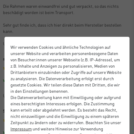
Die Rahmen waren einwandfrei und gut verpackt, so das nichts
beschädigt worden ist beim Transport.
Sehr gut finde ich, dass ich hier direkt beim Hersteller bestellen
kann.
Unbekannt
Wir verwenden Cookies und ähnliche Technologien auf
unserer Website und verarbeiten personenbezogene Daten
sehr gute Qualität, zuverlässige Lieferung!
von Besucher:innen unserer Webseite (z.B. IP-Adresse), um
z.B. Inhalte und Anzeigen zu personalisieren, Medien von
Drittanbietern einzubinden oder Zugriffe auf unsere Website
zu analysieren. Die Datenverarbeitung erfolgt erst durch
Größe: 60 x 80 cm
Farbe: Eiche
Verifizierter Kauf
gesetzte Cookies. Wir teilen diese Daten mit Dritten, die wir
in den Einstellungen benennen.
Unbekannt
Die Datenverarbeitung kann mit Einwilligung oder aufgrund
eines berechtigten Interesses erfolgen. Die Zustimmung
kann erteilt oder abgelehnt werden. Es besteht das Recht,
Sehr gutes Preis-Leistungs-Verhältnis
nicht einzuwilligen und die Einwilligung zu einem späteren
Zeitpunkt zu ändern oder zu widerrufen. Beachten Sie unser
Impressum
und weitere Hinweise zur Verwendung
Größe: 59,4 x 84,1 cm (A1)
Farbe: Schwarz
Verifizierter Kauf