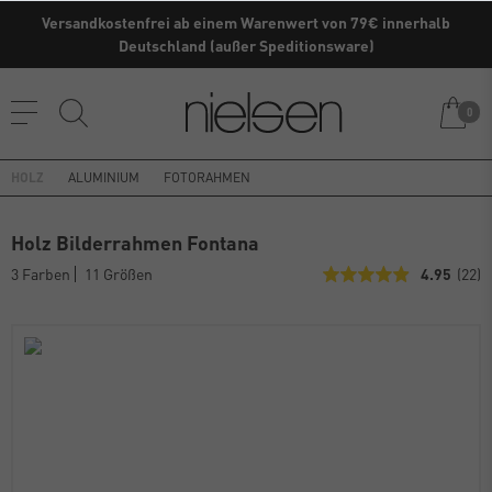
Versandkostenfrei ab einem Warenwert von 79€ innerhalb
Kaufe direkt vom Hersteller ✓
Deutschland (außer Speditionsware)
0
HOLZ
ALUMINIUM
FOTORAHMEN
Holz Bilderrahmen Fontana
3 Farben
11 Größen
4.95
(22)