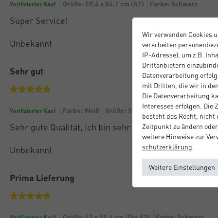
Größe: 59,4 x 84,1 cm (A1)
Farbe: Schwarz
Verifizierter Kauf
Super Service!
Wir verwenden Cookies u
Unbekannt
verarbeiten personenbezo
IP-Adresse), um z.B. Inh
Drittanbietern einzubinde
Sehr gut
Datenverarbeitung erfolgt
mit Dritten, die wir in d
Die Datenverarbeitung ka
Interesses erfolgen. Die
Farbe: Weiß
Größe: 30 x 30 cm
Verifizierter Kauf
besteht das Recht, nicht
Sehr gute Qualität, ich bin sehr zufrieden
Zeitpunkt zu ändern oder
weitere Hinweise zur Ve
schutz­erklärung
.
Unbekannt
Weitere Einstellungen
Prima Lieferung
Größe: 42 x 59.4 cm (Din A2)
Farbe: Schwarz
Verifizierter Kauf