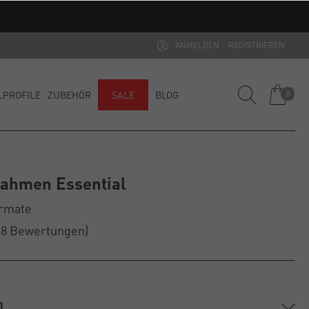
ANMELDEN
REGISTRIEREN
LPROFILE
ZUBEHÖR
SALE
BLOG
0
rahmen Essential
ormate
(8
Bewertungen
)
)