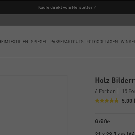
Kaufe direkt vom Hersteller ✓
HEIMTEXTILIEN
SPIEGEL
PASSEPARTOUTS
FOTOCOLLAGEN
WINKE
Holz Bilder
6 Farben
15 F
5.00
Größe
21 x 29,7 cm (A4