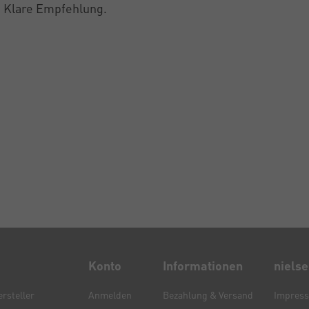
. Klare Empfehlung.
Konto
Informationen
niels
rsteller
Anmelden
Bezahlung & Versand
Impres