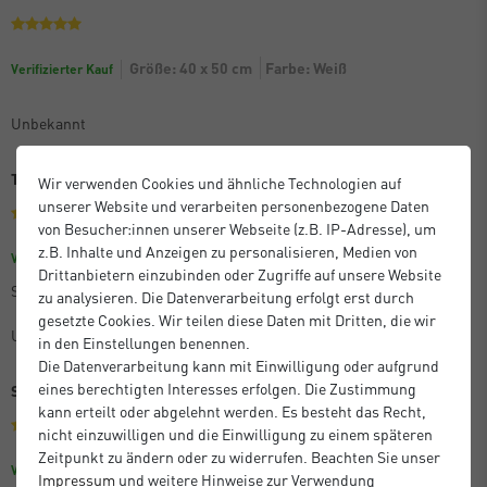
Größe: 40 x 50 cm
Farbe: Weiß
Verifizierter Kauf
Unbekannt
Toller Rahmen
Wir verwenden Cookies und ähnliche Technologien auf
unserer Website und verarbeiten personenbezogene Daten
von Besucher:innen unserer Webseite (z.B. IP-Adresse), um
z.B. Inhalte und Anzeigen zu personalisieren, Medien von
Größe: 59,4 x 84,1 cm (A1)
Farbe: Schwarz
Verifizierter Kauf
Drittanbietern einzubinden oder Zugriffe auf unsere Website
Super Service!
zu analysieren. Die Datenverarbeitung erfolgt erst durch
gesetzte Cookies. Wir teilen diese Daten mit Dritten, die wir
Unbekannt
in den Einstellungen benennen.
Die Datenverarbeitung kann mit Einwilligung oder aufgrund
eines berechtigten Interesses erfolgen. Die Zustimmung
Sehr gut
kann erteilt oder abgelehnt werden. Es besteht das Recht,
nicht einzuwilligen und die Einwilligung zu einem späteren
Zeitpunkt zu ändern oder zu widerrufen. Beachten Sie unser
Farbe: Weiß
Größe: 30 x 30 cm
Verifizierter Kauf
Impressum
und weitere Hinweise zur Verwendung