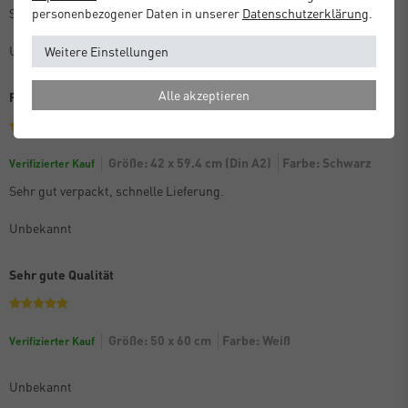
personenbezogener Daten in unserer
Daten­schutz­erklärung
.
Sehr gute Qualität, ich bin sehr zufrieden
Unbekannt
Weitere Einstellungen
Alle akzeptieren
Prima Lieferung
Größe: 42 x 59.4 cm (Din A2)
Farbe: Schwarz
Verifizierter Kauf
Sehr gut verpackt, schnelle Lieferung.
Unbekannt
Sehr gute Qualität
Größe: 50 x 60 cm
Farbe: Weiß
Verifizierter Kauf
Unbekannt