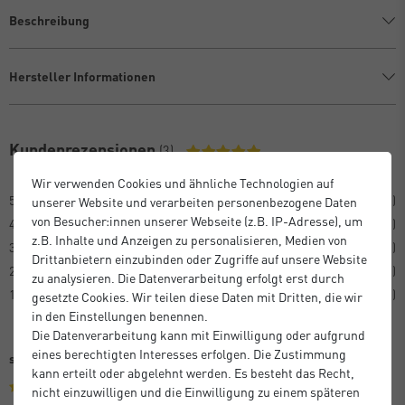
Beschreibung
Hersteller Informationen
Kundenrezensionen
(3)
Wir verwenden Cookies und ähnliche Technologien auf
5
3
unserer Website und verarbeiten personenbezogene Daten
von Besucher:innen unserer Webseite (z.B. IP-Adresse), um
4
0
z.B. Inhalte und Anzeigen zu personalisieren, Medien von
3
0
Drittanbietern einzubinden oder Zugriffe auf unsere Website
2
0
zu analysieren. Die Datenverarbeitung erfolgt erst durch
1
0
gesetzte Cookies. Wir teilen diese Daten mit Dritten, die wir
in den Einstellungen benennen.
Die Datenverarbeitung kann mit Einwilligung oder aufgrund
eines berechtigten Interesses erfolgen. Die Zustimmung
sehr gute Qualität, zuverlässige Lieferung!
kann erteilt oder abgelehnt werden. Es besteht das Recht,
nicht einzuwilligen und die Einwilligung zu einem späteren