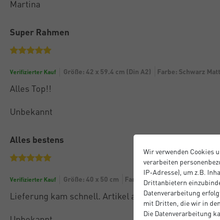
Martina
Super Rahmen
Größe: 42 x 59.4 cm (Din A2)
Farbe: Schwarz Mat
Verifizierter Kauf
Alles Top!!
Unbekannt
Alles bestens
Wir verwenden Cookies u
verarbeiten personenbezo
IP-Adresse), um z.B. Inh
Größe: 40 x 50 cm
Farbe: Silber
Verifizierter Kauf
Drittanbietern einzubinde
Datenverarbeitung erfolgt
Lieferung kam schnell. Artikel alles bestens
mit Dritten, die wir in d
Die Datenverarbeitung ka
Unbekannt