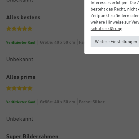
Interesses erfolgen. Die
besteht das Recht, nicht
Zeitpunkt zu ändern oder
Alles bestens
weitere Hinweise zur Ve
schutz­erklärung
.
Weitere Einstellungen
Größe: 40 x 50 cm
Farbe: Silber
Verifizierter Kauf
Unbekannt
Alles prima
Größe: 40 x 50 cm
Farbe: Silber
Verifizierter Kauf
Unbekannt
Super Bilderrahmen