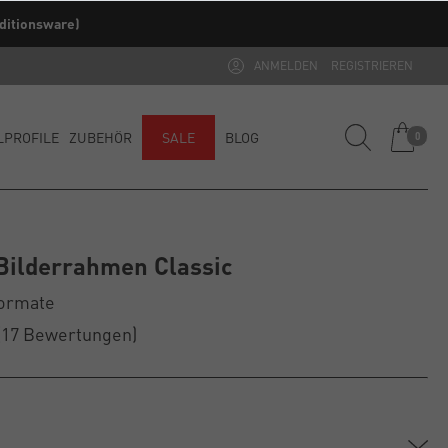
ditionsware)
ANMELDEN
REGISTRIEREN
LPROFILE
ZUBEHÖR
SALE
BLOG
0
Bilderrahmen Classic
Formate
(17
Bewertungen
)