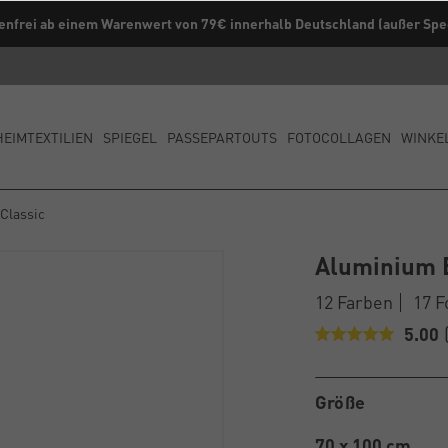
enfrei ab einem Warenwert von 79€ innerhalb Deutschland (außer Spe
Kaufe direkt vom Hersteller ✓
HEIMTEXTILIEN
SPIEGEL
PASSEPARTOUTS
FOTOCOLLAGEN
WINKE
Classic
Aluminium 
12 Farben
17 
5.00
Größe
70 x 100 cm