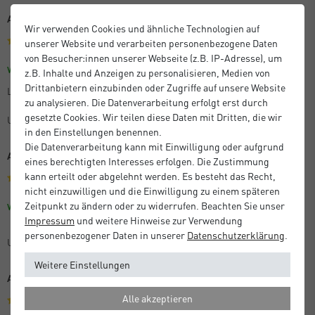
Alles bestens
Wir verwenden Cookies und ähnliche Technologien auf
unserer Website und verarbeiten personenbezogene Daten
von Besucher:innen unserer Webseite (z.B. IP-Adresse), um
Größe: 40 x 50 cm
Farbe: Silber
Verifizierter Kauf
z.B. Inhalte und Anzeigen zu personalisieren, Medien von
Drittanbietern einzubinden oder Zugriffe auf unsere Website
Lieferung kam schnell. Artikel alles bestens
zu analysieren. Die Datenverarbeitung erfolgt erst durch
gesetzte Cookies. Wir teilen diese Daten mit Dritten, die wir
Unbekannt
in den Einstellungen benennen.
Die Datenverarbeitung kann mit Einwilligung oder aufgrund
Alles bestens
eines berechtigten Interesses erfolgen. Die Zustimmung
kann erteilt oder abgelehnt werden. Es besteht das Recht,
nicht einzuwilligen und die Einwilligung zu einem späteren
Zeitpunkt zu ändern oder zu widerrufen. Beachten Sie unser
Größe: 40 x 50 cm
Farbe: Silber
Verifizierter Kauf
Impressum
und weitere Hinweise zur Verwendung
personenbezogener Daten in unserer
Daten­schutz­erklärung
.
Unbekannt
Weitere Einstellungen
Alles prima
Alle akzeptieren