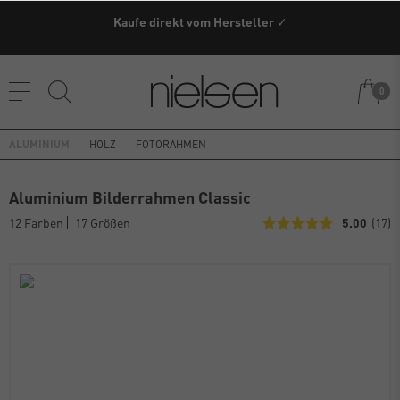
Versandkostenfrei ab einem Warenwert von 79€ innerhalb
Kaufe direkt vom Hersteller ✓
Deutschland (außer Speditionsware)
0
ALUMINIUM
HOLZ
FOTORAHMEN
Aluminium Bilderrahmen Classic
12 Farben
17 Größen
5.00
(17)