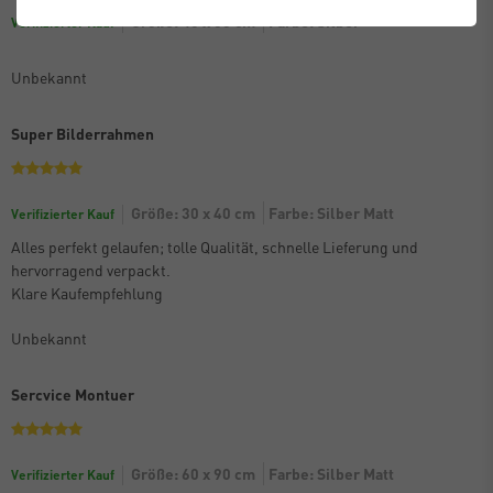
Größe: 40 x 50 cm
Farbe: Silber
Verifizierter Kauf
Unbekannt
Super Bilderrahmen
Größe: 30 x 40 cm
Farbe: Silber Matt
Verifizierter Kauf
Alles perfekt gelaufen; tolle Qualität, schnelle Lieferung und
hervorragend verpackt.
Klare Kaufempfehlung
Unbekannt
Sercvice Montuer
Größe: 60 x 90 cm
Farbe: Silber Matt
Verifizierter Kauf