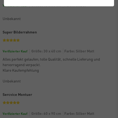
Größe: 40 x 50 cm
Farbe: Silber
Verifizierter Kauf
Unbekannt
Super Bilderrahmen
Größe: 30 x 40 cm
Farbe: Silber Matt
Verifizierter Kauf
Alles perfekt gelaufen; tolle Qualität, schnelle Lieferung und
hervorragend verpackt.
Klare Kaufempfehlung
Unbekannt
Sercvice Montuer
Größe: 60 x 90 cm
Farbe: Silber Matt
Verifizierter Kauf