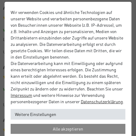
Alles bestens
Wir verwenden Cookies und ähnliche Technologien auf
unserer Website und verarbeiten personenbezogene Daten
von Besucher:innen unserer Webseite (z.B. IP-Adresse), um
Größe: 40 x 50 cm
Farbe: Silber
Verifizierter Kauf
z.B. Inhalte und Anzeigen zu personalisieren, Medien von
Drittanbietern einzubinden oder Zugriffe auf unsere Website
Lieferung kam schnell. Artikel alles bestens
zu analysieren. Die Datenverarbeitung erfolgt erst durch
gesetzte Cookies. Wir teilen diese Daten mit Dritten, die wir
Unbekannt
in den Einstellungen benennen.
Die Datenverarbeitung kann mit Einwilligung oder aufgrund
Alles bestens
eines berechtigten Interesses erfolgen. Die Zustimmung
kann erteilt oder abgelehnt werden. Es besteht das Recht,
nicht einzuwilligen und die Einwilligung zu einem späteren
Zeitpunkt zu ändern oder zu widerrufen. Beachten Sie unser
Größe: 40 x 50 cm
Farbe: Silber
Verifizierter Kauf
Impressum
und weitere Hinweise zur Verwendung
personenbezogener Daten in unserer
Daten­schutz­erklärung
.
Unbekannt
Weitere Einstellungen
Alles prima
Alle akzeptieren