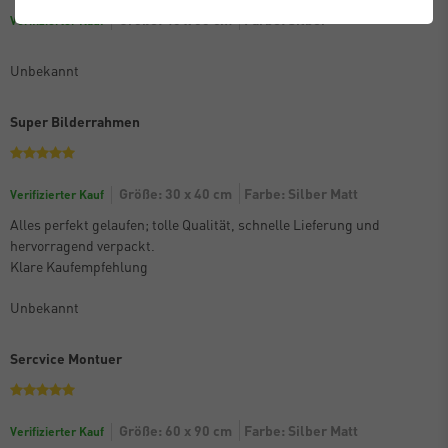
Größe: 40 x 50 cm
Farbe: Silber
Verifizierter Kauf
Unbekannt
Super Bilderrahmen
Größe: 30 x 40 cm
Farbe: Silber Matt
Verifizierter Kauf
Alles perfekt gelaufen; tolle Qualität, schnelle Lieferung und
hervorragend verpackt.
Klare Kaufempfehlung
Unbekannt
Sercvice Montuer
Größe: 60 x 90 cm
Farbe: Silber Matt
Verifizierter Kauf