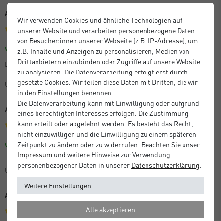
Alles bestens
Wir verwenden Cookies und ähnliche Technologien auf
unserer Website und verarbeiten personenbezogene Daten
von Besucher:innen unserer Webseite (z.B. IP-Adresse), um
Größe: 40 x 50 cm
Farbe: Silber
Verifizierter Kauf
z.B. Inhalte und Anzeigen zu personalisieren, Medien von
Drittanbietern einzubinden oder Zugriffe auf unsere Website
Lieferung kam schnell. Artikel alles bestens
zu analysieren. Die Datenverarbeitung erfolgt erst durch
gesetzte Cookies. Wir teilen diese Daten mit Dritten, die wir
Unbekannt
in den Einstellungen benennen.
Die Datenverarbeitung kann mit Einwilligung oder aufgrund
Alles bestens
eines berechtigten Interesses erfolgen. Die Zustimmung
kann erteilt oder abgelehnt werden. Es besteht das Recht,
nicht einzuwilligen und die Einwilligung zu einem späteren
Zeitpunkt zu ändern oder zu widerrufen. Beachten Sie unser
Größe: 40 x 50 cm
Farbe: Silber
Verifizierter Kauf
Impressum
und weitere Hinweise zur Verwendung
personenbezogener Daten in unserer
Daten­schutz­erklärung
.
Unbekannt
Weitere Einstellungen
Alles prima
Alle akzeptieren