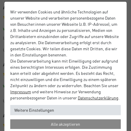
Alles bestens
Wir verwenden Cookies und ähnliche Technologien auf
unserer Website und verarbeiten personenbezogene Daten
von Besucher:innen unserer Webseite (z.B. IP-Adresse), um
Größe: 40 x 50 cm
Farbe: Silber
Verifizierter Kauf
z.B. Inhalte und Anzeigen zu personalisieren, Medien von
Drittanbietern einzubinden oder Zugriffe auf unsere Website
Lieferung kam schnell. Artikel alles bestens
zu analysieren. Die Datenverarbeitung erfolgt erst durch
gesetzte Cookies. Wir teilen diese Daten mit Dritten, die wir
Unbekannt
in den Einstellungen benennen.
Die Datenverarbeitung kann mit Einwilligung oder aufgrund
Alles bestens
eines berechtigten Interesses erfolgen. Die Zustimmung
kann erteilt oder abgelehnt werden. Es besteht das Recht,
nicht einzuwilligen und die Einwilligung zu einem späteren
Zeitpunkt zu ändern oder zu widerrufen. Beachten Sie unser
Größe: 40 x 50 cm
Farbe: Silber
Verifizierter Kauf
Impressum
und weitere Hinweise zur Verwendung
personenbezogener Daten in unserer
Daten­schutz­erklärung
.
Unbekannt
Weitere Einstellungen
Alles prima
Alle akzeptieren