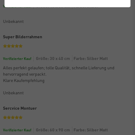
Größe: 40 x 50 cm
Farbe: Silber
Verifizierter Kauf
Unbekannt
Super Bilderrahmen
Größe: 30 x 40 cm
Farbe: Silber Matt
Verifizierter Kauf
Alles perfekt gelaufen; tolle Qualität, schnelle Lieferung und
hervorragend verpackt.
Klare Kaufempfehlung
Unbekannt
Sercvice Montuer
Größe: 60 x 90 cm
Farbe: Silber Matt
Verifizierter Kauf