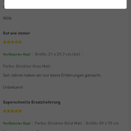
verpackt. Kann die Bilderrahmen nur empfehlen.
Wölk
Gut wie immer
Größe: 21 x 29,7 cm (A4)
Verifizierter Kauf
Farbe: Struktur Grau Matt
Seit Jahren haben wir nur beste Erfahrungen gemacht.
Unbekannt
Superschnelle Ersatzlieferung
Farbe: Struktur Gold Matt
Größe: 50 x 70 cm
Verifizierter Kauf