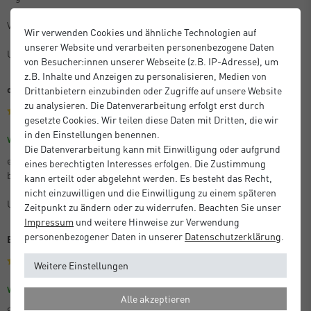
Vielen Dank dafür
Wir verwenden Cookies und ähnliche Technologien auf
unserer Website und verarbeiten personenbezogene Daten
Unbekannt
von Besucher:innen unserer Webseite (z.B. IP-Adresse), um
z.B. Inhalte und Anzeigen zu personalisieren, Medien von
optisches Highlight
Drittanbietern einzubinden oder Zugriffe auf unsere Website
zu analysieren. Die Datenverarbeitung erfolgt erst durch
gesetzte Cookies. Wir teilen diese Daten mit Dritten, die wir
in den Einstellungen benennen.
Größe: 30 x 40 cm
Farbe: Struktur Gold Matt
Verifizierter Kauf
Die Datenverarbeitung kann mit Einwilligung oder aufgrund
es ist immer wieder faszinierend zu sheen mit welcher Leichtigkeit
eines berechtigten Interesses erfolgen. Die Zustimmung
besondere Bilder, Rkunden, etc. weiter aufgewertet werden..........
kann erteilt oder abgelehnt werden. Es besteht das Recht,
nicht einzuwilligen und die Einwilligung zu einem späteren
Unbekannt
Zeitpunkt zu ändern oder zu widerrufen. Beachten Sie unser
Impressum
und weitere Hinweise zur Verwendung
personenbezogener Daten in unserer
Daten­schutz­erklärung
.
Bilderrahmen
Weitere Einstellungen
Größe: 50 x 50 cm
Farbe: Struktur Schwarz Matt
Verifizierter Kauf
Alle akzeptieren
Schnelle Lieferung, sehr gute Qualität und die Ware war sehr gut