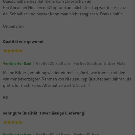
Glasscheibe eines Rahmens kam zerbrochen an.
Ein Anruf bei Nielsen getätigt und am nächsten Tag war der Ersatz
da. Schneller und besser kann man nicht reagieren. Danke dafür
Unbekannt
Qualität wie gewohnt
Größe: 20 x 30 cm
Farbe: Struktur Silber Matt
Verifizierter Kauf
Meine Bildersammlung wieder einmal ergänzt, wie immer mit den
von mir bevorzugten Rahmen von Nielsen, top Qualität seit Jahren, da
gibt's für mich keine Alternative weit & breit :-)
BR
sehr gute Qualität, zuverlässige Lieferung!
Größe: 50 x 60 cm
Farbe: Silber
Verifizierter Kauf