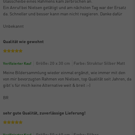
Glasscheibe eines Rahmens kam zerbrochen an.
Ein Anruf bei Nielsen getätigt und am nächsten Tag war der Ersatz
da. Schneller und besser kann man nicht reagieren. Danke dafür
Unbekannt
Qualität wie gewohnt
Größe: 20 x 30 cm
Farbe: Struktur Silber Matt
Verifizierter Kauf
Meine Bildersammlung wieder einmal ergänzt, wie immer mit den
von mir bevorzugten Rahmen von Nielsen, top Qualität seit Jahren, da
gibt's für mich keine Alternative weit & breit :-)
BR
sehr gute Qualität, zuverlässige Lieferung!
Größe: 50 x 60 cm
Farbe: Silber
Verifizierter Kauf