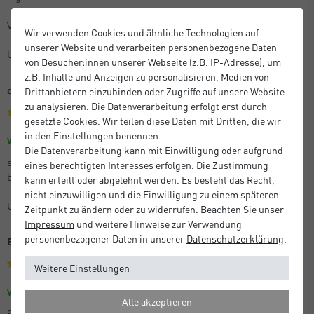
Vielen Dank dafür
Wir verwenden Cookies und ähnliche Technologien auf
unserer Website und verarbeiten personenbezogene Daten
Unbekannt
von Besucher:innen unserer Webseite (z.B. IP-Adresse), um
z.B. Inhalte und Anzeigen zu personalisieren, Medien von
optisches Highlight
Drittanbietern einzubinden oder Zugriffe auf unsere Website
zu analysieren. Die Datenverarbeitung erfolgt erst durch
gesetzte Cookies. Wir teilen diese Daten mit Dritten, die wir
in den Einstellungen benennen.
Größe: 30 x 40 cm
Farbe: Struktur Gold Matt
Verifizierter Kauf
Die Datenverarbeitung kann mit Einwilligung oder aufgrund
es ist immer wieder faszinierend zu sheen mit welcher Leichtigkeit
eines berechtigten Interesses erfolgen. Die Zustimmung
besondere Bilder, Rkunden, etc. weiter aufgewertet werden..........
kann erteilt oder abgelehnt werden. Es besteht das Recht,
nicht einzuwilligen und die Einwilligung zu einem späteren
Unbekannt
Zeitpunkt zu ändern oder zu widerrufen. Beachten Sie unser
Impressum
und weitere Hinweise zur Verwendung
personenbezogener Daten in unserer
Daten­schutz­erklärung
.
Bilderrahmen
Weitere Einstellungen
Größe: 50 x 50 cm
Farbe: Struktur Schwarz Matt
Verifizierter Kauf
Alle akzeptieren
Schnelle Lieferung, sehr gute Qualität und die Ware war sehr gut