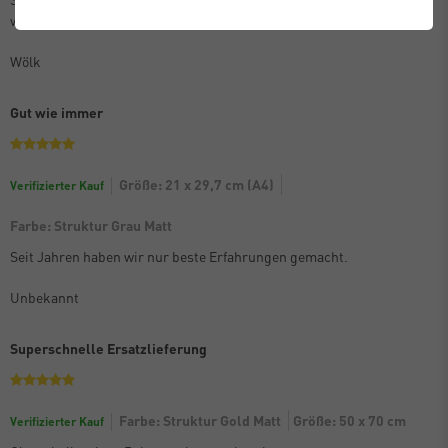
verpackt. Kann die Bilderrahmen nur empfehlen.
Wölk
Gut wie immer
Größe: 21 x 29,7 cm (A4)
Verifizierter Kauf
Farbe: Struktur Grau Matt
Seit Jahren haben wir nur beste Erfahrungen gemacht.
Unbekannt
Superschnelle Ersatzlieferung
Farbe: Struktur Gold Matt
Größe: 50 x 70 cm
Verifizierter Kauf