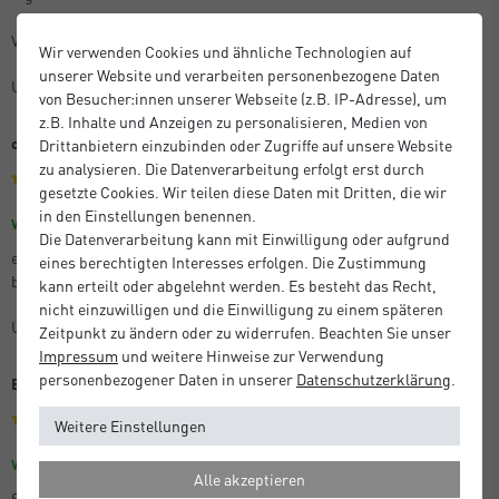
Vielen Dank dafür
Wir verwenden Cookies und ähnliche Technologien auf
unserer Website und verarbeiten personenbezogene Daten
Unbekannt
von Besucher:innen unserer Webseite (z.B. IP-Adresse), um
z.B. Inhalte und Anzeigen zu personalisieren, Medien von
optisches Highlight
Drittanbietern einzubinden oder Zugriffe auf unsere Website
zu analysieren. Die Datenverarbeitung erfolgt erst durch
gesetzte Cookies. Wir teilen diese Daten mit Dritten, die wir
in den Einstellungen benennen.
Größe: 30 x 40 cm
Farbe: Struktur Gold Matt
Verifizierter Kauf
Die Datenverarbeitung kann mit Einwilligung oder aufgrund
es ist immer wieder faszinierend zu sheen mit welcher Leichtigkeit
eines berechtigten Interesses erfolgen. Die Zustimmung
besondere Bilder, Rkunden, etc. weiter aufgewertet werden..........
kann erteilt oder abgelehnt werden. Es besteht das Recht,
nicht einzuwilligen und die Einwilligung zu einem späteren
Unbekannt
Zeitpunkt zu ändern oder zu widerrufen. Beachten Sie unser
Impressum
und weitere Hinweise zur Verwendung
personenbezogener Daten in unserer
Daten­schutz­erklärung
.
Bilderrahmen
Weitere Einstellungen
Größe: 50 x 50 cm
Farbe: Struktur Schwarz Matt
Verifizierter Kauf
Alle akzeptieren
Schnelle Lieferung, sehr gute Qualität und die Ware war sehr gut