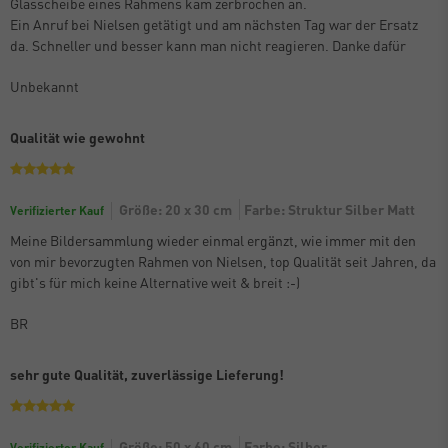
Glasscheibe eines Rahmens kam zerbrochen an.
Ein Anruf bei Nielsen getätigt und am nächsten Tag war der Ersatz
da. Schneller und besser kann man nicht reagieren. Danke dafür
Unbekannt
Qualität wie gewohnt
Größe: 20 x 30 cm
Farbe: Struktur Silber Matt
Verifizierter Kauf
Meine Bildersammlung wieder einmal ergänzt, wie immer mit den
von mir bevorzugten Rahmen von Nielsen, top Qualität seit Jahren, da
gibt's für mich keine Alternative weit & breit :-)
BR
sehr gute Qualität, zuverlässige Lieferung!
Größe: 50 x 60 cm
Farbe: Silber
Verifizierter Kauf