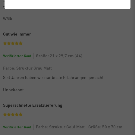
verpackt. Kann die Bilderrahmen nur empfehlen.
Wölk
Gut wie immer
Größe: 21 x 29,7 cm (A4)
Verifizierter Kauf
Farbe: Struktur Grau Matt
Seit Jahren haben wir nur beste Erfahrungen gemacht.
Unbekannt
Superschnelle Ersatzlieferung
Farbe: Struktur Gold Matt
Größe: 50 x 70 cm
Verifizierter Kauf