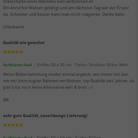
Glasscheibe eines Rahmens kam zerbrochen an.
Ein Anruf bei Nielsen getätigt und am nächsten Tag war der Ersatz
da. Schneller und besser kann man nicht reagieren. Danke dafür
Unbekannt
Qualität wie gewohnt
Größe: 20 x 30 cm
Farbe: Struktur Silber Matt
Verifizierter Kauf
Meine Bildersammlung wieder einmal ergänzt, wie immer mit den
von mir bevorzugten Rahmen von Nielsen, top Qualität seit Jahren, da
gibt's für mich keine Alternative weit & breit :-)
BR
sehr gute Qualität, zuverlässige Lieferung!
Größe: 50 x 60 cm
Farbe: Silber
Verifizierter Kauf