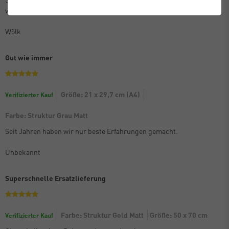
verpackt. Kann die Bilderrahmen nur empfehlen.
Wölk
Gut wie immer
Größe: 21 x 29,7 cm (A4)
Verifizierter Kauf
Farbe: Struktur Grau Matt
Seit Jahren haben wir nur beste Erfahrungen gemacht.
Unbekannt
Superschnelle Ersatzlieferung
Farbe: Struktur Gold Matt
Größe: 50 x 70 cm
Verifizierter Kauf