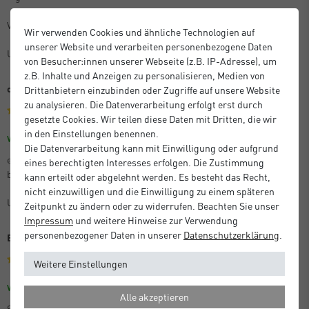
Vielen Dank dafür
Wir verwenden Cookies und ähnliche Technologien auf
unserer Website und verarbeiten personenbezogene Daten
Unbekannt
von Besucher:innen unserer Webseite (z.B. IP-Adresse), um
z.B. Inhalte und Anzeigen zu personalisieren, Medien von
optisches Highlight
Drittanbietern einzubinden oder Zugriffe auf unsere Website
zu analysieren. Die Datenverarbeitung erfolgt erst durch
gesetzte Cookies. Wir teilen diese Daten mit Dritten, die wir
in den Einstellungen benennen.
Größe: 30 x 40 cm
Farbe: Struktur Gold Matt
Verifizierter Kauf
Die Datenverarbeitung kann mit Einwilligung oder aufgrund
es ist immer wieder faszinierend zu sheen mit welcher Leichtigkeit
eines berechtigten Interesses erfolgen. Die Zustimmung
besondere Bilder, Rkunden, etc. weiter aufgewertet werden..........
kann erteilt oder abgelehnt werden. Es besteht das Recht,
nicht einzuwilligen und die Einwilligung zu einem späteren
Unbekannt
Zeitpunkt zu ändern oder zu widerrufen. Beachten Sie unser
Impressum
und weitere Hinweise zur Verwendung
personenbezogener Daten in unserer
Daten­schutz­erklärung
.
Bilderrahmen
Weitere Einstellungen
Größe: 50 x 50 cm
Farbe: Struktur Schwarz Matt
Verifizierter Kauf
Alle akzeptieren
Schnelle Lieferung, sehr gute Qualität und die Ware war sehr gut