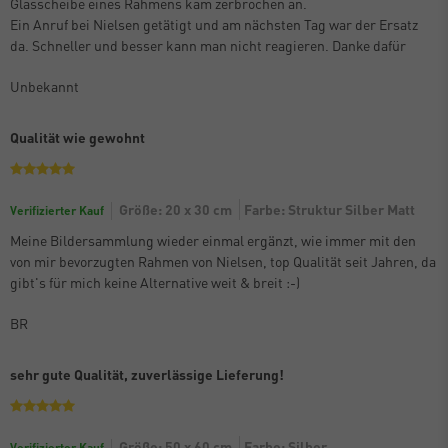
Glasscheibe eines Rahmens kam zerbrochen an.
Ein Anruf bei Nielsen getätigt und am nächsten Tag war der Ersatz
da. Schneller und besser kann man nicht reagieren. Danke dafür
Unbekannt
Qualität wie gewohnt
Größe: 20 x 30 cm
Farbe: Struktur Silber Matt
Verifizierter Kauf
Meine Bildersammlung wieder einmal ergänzt, wie immer mit den
von mir bevorzugten Rahmen von Nielsen, top Qualität seit Jahren, da
gibt's für mich keine Alternative weit & breit :-)
BR
sehr gute Qualität, zuverlässige Lieferung!
Größe: 50 x 60 cm
Farbe: Silber
Verifizierter Kauf