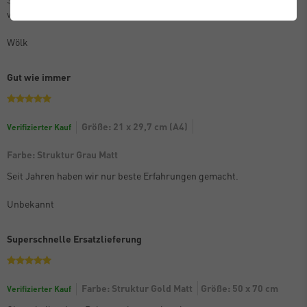
verpackt. Kann die Bilderrahmen nur empfehlen.
Wölk
Gut wie immer
Größe: 21 x 29,7 cm (A4)
Verifizierter Kauf
Farbe: Struktur Grau Matt
Seit Jahren haben wir nur beste Erfahrungen gemacht.
Unbekannt
Superschnelle Ersatzlieferung
Farbe: Struktur Gold Matt
Größe: 50 x 70 cm
Verifizierter Kauf