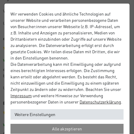
Vielen Dank dafür
Wir verwenden Cookies und ähnliche Technologien auf
unserer Website und verarbeiten personenbezogene Daten
Unbekannt
von Besucher:innen unserer Webseite (z.B. IP-Adresse), um
z.B. Inhalte und Anzeigen zu personalisieren, Medien von
optisches Highlight
Drittanbietern einzubinden oder Zugriffe auf unsere Website
zu analysieren. Die Datenverarbeitung erfolgt erst durch
gesetzte Cookies. Wir teilen diese Daten mit Dritten, die wir
in den Einstellungen benennen.
Größe: 30 x 40 cm
Farbe: Struktur Gold Matt
Verifizierter Kauf
Die Datenverarbeitung kann mit Einwilligung oder aufgrund
es ist immer wieder faszinierend zu sheen mit welcher Leichtigkeit
eines berechtigten Interesses erfolgen. Die Zustimmung
besondere Bilder, Rkunden, etc. weiter aufgewertet werden..........
kann erteilt oder abgelehnt werden. Es besteht das Recht,
nicht einzuwilligen und die Einwilligung zu einem späteren
Unbekannt
Zeitpunkt zu ändern oder zu widerrufen. Beachten Sie unser
Impressum
und weitere Hinweise zur Verwendung
personenbezogener Daten in unserer
Daten­schutz­erklärung
.
Bilderrahmen
Weitere Einstellungen
Größe: 50 x 50 cm
Farbe: Struktur Schwarz Matt
Verifizierter Kauf
Alle akzeptieren
Schnelle Lieferung, sehr gute Qualität und die Ware war sehr gut