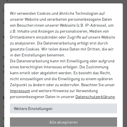
Vielen Dank dafür
Wir verwenden Cookies und ähnliche Technologien auf
unserer Website und verarbeiten personenbezogene Daten
Unbekannt
von Besucher:innen unserer Webseite (z.B. IP-Adresse), um
z.B. Inhalte und Anzeigen zu personalisieren, Medien von
optisches Highlight
Drittanbietern einzubinden oder Zugriffe auf unsere Website
zu analysieren. Die Datenverarbeitung erfolgt erst durch
gesetzte Cookies. Wir teilen diese Daten mit Dritten, die wir
in den Einstellungen benennen.
Größe: 30 x 40 cm
Farbe: Struktur Gold Matt
Verifizierter Kauf
Die Datenverarbeitung kann mit Einwilligung oder aufgrund
es ist immer wieder faszinierend zu sheen mit welcher Leichtigkeit
eines berechtigten Interesses erfolgen. Die Zustimmung
besondere Bilder, Rkunden, etc. weiter aufgewertet werden..........
kann erteilt oder abgelehnt werden. Es besteht das Recht,
nicht einzuwilligen und die Einwilligung zu einem späteren
Unbekannt
Zeitpunkt zu ändern oder zu widerrufen. Beachten Sie unser
Impressum
und weitere Hinweise zur Verwendung
personenbezogener Daten in unserer
Daten­schutz­erklärung
.
Bilderrahmen
Weitere Einstellungen
Größe: 50 x 50 cm
Farbe: Struktur Schwarz Matt
Verifizierter Kauf
Alle akzeptieren
Schnelle Lieferung, sehr gute Qualität und die Ware war sehr gut