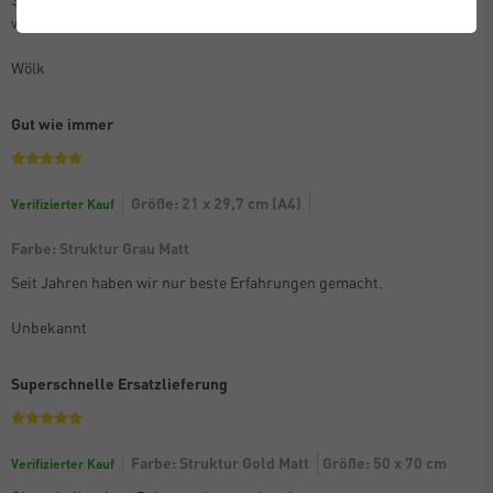
verpackt. Kann die Bilderrahmen nur empfehlen.
Wölk
Gut wie immer
Größe: 21 x 29,7 cm (A4)
Verifizierter Kauf
Farbe: Struktur Grau Matt
Seit Jahren haben wir nur beste Erfahrungen gemacht.
Unbekannt
Superschnelle Ersatzlieferung
Farbe: Struktur Gold Matt
Größe: 50 x 70 cm
Verifizierter Kauf