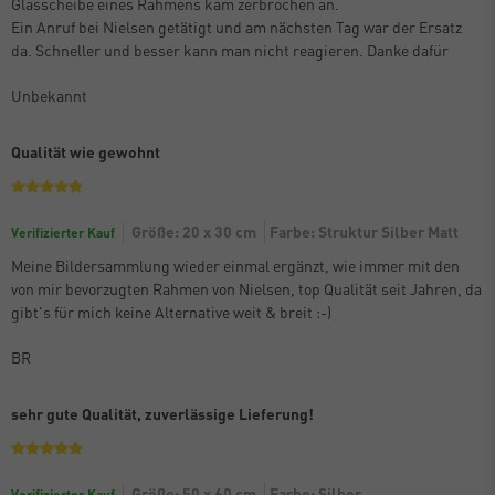
Glasscheibe eines Rahmens kam zerbrochen an.
Ein Anruf bei Nielsen getätigt und am nächsten Tag war der Ersatz
da. Schneller und besser kann man nicht reagieren. Danke dafür
Unbekannt
Qualität wie gewohnt
Größe: 20 x 30 cm
Farbe: Struktur Silber Matt
Verifizierter Kauf
Meine Bildersammlung wieder einmal ergänzt, wie immer mit den
von mir bevorzugten Rahmen von Nielsen, top Qualität seit Jahren, da
gibt's für mich keine Alternative weit & breit :-)
BR
sehr gute Qualität, zuverlässige Lieferung!
Größe: 50 x 60 cm
Farbe: Silber
Verifizierter Kauf