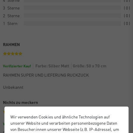
3
0
2
0
1
0
RAHMEN
Farbe: Silber Matt
Größe: 50 x 70 cm
Verifizierter Kauf
RAHMEN SUPER UND LIEFERUNG RUCKZUCK
Unbekannt
Nichts zu meckern
Wir verwenden Cookies und ähnliche Technologien auf
unserer Website und verarbeiten personenbezogene Daten
Größe: 30 x 40 cm
Farbe: Eloxal Schwarz Matt
Verifizierter Kauf
von Besucher:innen unserer Webseite (z.B. IP-Adresse), um
Der Bilderrahmen entspricht der Beschreibung, ist gut verarbeitet.