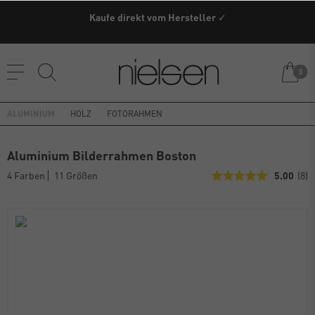
Versandkostenfrei ab einem Warenwert von 79€ innerhalb
Kaufe direkt vom Hersteller ✓
Deutschland (außer Speditionsware)
0
ALUMINIUM
HOLZ
FOTORAHMEN
Aluminium Bilderrahmen Boston
4 Farben
11 Größen
5.00
(8)