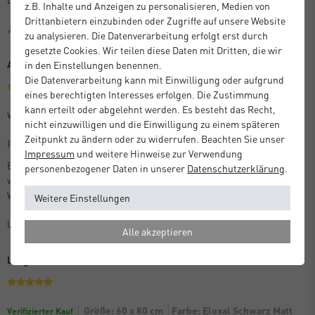
z.B. Inhalte und Anzeigen zu personalisieren, Medien von
Drittanbietern einzubinden oder Zugriffe auf unsere Website
Joachim A.
zu analysieren. Die Datenverarbeitung erfolgt erst durch
gesetzte Cookies. Wir teilen diese Daten mit Dritten, die wir
Alles bestens!
in den Einstellungen benennen.
Die Datenverarbeitung kann mit Einwilligung oder aufgrund
eines berechtigten Interesses erfolgen. Die Zustimmung
kann erteilt oder abgelehnt werden. Es besteht das Recht,
Größe: 59,4 x 84,1 cm (A1)
Verifizierter Kauf
nicht einzuwilligen und die Einwilligung zu einem späteren
Zeitpunkt zu ändern oder zu widerrufen. Beachten Sie unser
Farbe: Eloxal Schwarz Matt
Impressum
und weitere Hinweise zur Verwendung
Einwandfreie Ware, alles wie beschrieben, sauber und sicher
personenbezogener Daten in unserer
Daten­schutz­erklärung
.
verpackt. Der Rahmen ist sauber verarbeitet, keine Lücken in den
Winkeln. Würde ich jederzeit wieder kaufen.
Weitere Einstellungen
Uwe B.
Alle akzeptieren
Langsamer Versand
Größe: 60 x 80 cm
Farbe: Eloxal Schwarz Matt
Verifizierter Kauf