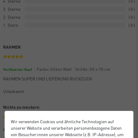
4
0
3
0
2
0
1
0
RAHMEN
Farbe: Silber Matt
Größe: 50 x 70 cm
Verifizierter Kauf
RAHMEN SUPER UND LIEFERUNG RUCKZUCK
Unbekannt
Nichts zu meckern
Wir verwenden Cookies und ähnliche Technologien auf
unserer Website und verarbeiten personenbezogene Daten
Größe: 30 x 40 cm
Farbe: Eloxal Schwarz Matt
Verifizierter Kauf
von Besucher:innen unserer Webseite (z.B. IP-Adresse), um