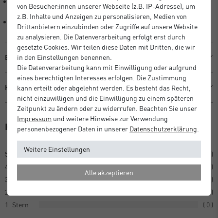
Flexible Platzierung: Mit Aufsteller (bis DIN A4) oder Aufhänger für
von Besucher:innen unserer Webseite (z.B. IP-Adresse), um
Hoch- & Querformat.
z.B. Inhalte und Anzeigen zu personalisieren, Medien von
Natürliche Qualität: FSC-zertifiziertes Holz.
Drittanbietern einzubinden oder Zugriffe auf unsere Website
zu analysieren. Die Datenverarbeitung erfolgt erst durch
gesetzte Cookies. Wir teilen diese Daten mit Dritten, die wir
Beschreibung
in den Einstellungen benennen.
Die Datenverarbeitung kann mit Einwilligung oder aufgrund
eines berechtigten Interesses erfolgen. Die Zustimmung
Hersteller Informationen
kann erteilt oder abgelehnt werden. Es besteht das Recht,
nicht einzuwilligen und die Einwilligung zu einem späteren
Zeitpunkt zu ändern oder zu widerrufen. Beachten Sie unser
Impressum
und weitere Hinweise zur Verwendung
Kundenrezensionen
(1)
personenbezogener Daten in unserer
Daten­schutz­erklärung
.
Weitere Einstellungen
5
1
4
0
Alle akzeptieren
3
0
2
0
1
0