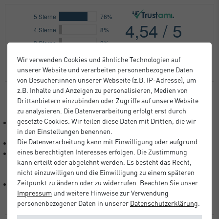
Wir verwenden Cookies und ähnliche Technologien auf
unserer Website und verarbeiten personenbezogene Daten
von Besucher:innen unserer Webseite (z.B. IP-Adresse), um
z.B. Inhalte und Anzeigen zu personalisieren, Medien von
Drittanbietern einzubinden oder Zugriffe auf unsere Website
zu analysieren. Die Datenverarbeitung erfolgt erst durch
gesetzte Cookies. Wir teilen diese Daten mit Dritten, die wir
Schöner Holz-Bilderrahmen mit einem 35,6 mm breiten, mit
in den Einstellungen benennen.
Ranken verzierten Profil.
Die Datenverarbeitung kann mit Einwilligung oder aufgrund
Die Rahmen haben eine stabile MDF-Rückwand.
eines berechtigten Interesses erfolgen. Die Zustimmung
Die Fotoformate haben auf der Rückwand einem Aufsteller.
kann erteilt oder abgelehnt werden. Es besteht das Recht,
Beginnend mit dem Format 30x40 cm sind die Rahmen mit
nicht einzuwilligen und die Einwilligung zu einem späteren
Aufhängern im Hoch- und Querformat ausgestattet.
Zeitpunkt zu ändern oder zu widerrufen. Beachten Sie unser
Die Arabesque Rahmen sind FSC®-zertifiziert (Lizenzcode: FSC®
Impressum
und weitere Hinweise zur Verwendung
C021405).
personenbezogener Daten in unserer
Daten­schutz­erklärung
.