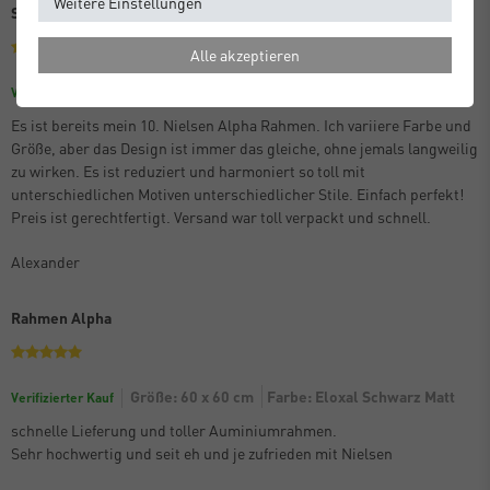
Weitere Einstellungen
Schon der 10. Alpha
Alle akzeptieren
Größe: 70 x 100 cm
Farbe: Eloxal Schwarz Matt
Verifizierter Kauf
Es ist bereits mein 10. Nielsen Alpha Rahmen. Ich variiere Farbe und
Größe, aber das Design ist immer das gleiche, ohne jemals langweilig
zu wirken. Es ist reduziert und harmoniert so toll mit
unterschiedlichen Motiven unterschiedlicher Stile. Einfach perfekt!
Preis ist gerechtfertigt. Versand war toll verpackt und schnell.
Alexander
Rahmen Alpha
Größe: 60 x 60 cm
Farbe: Eloxal Schwarz Matt
Verifizierter Kauf
schnelle Lieferung und toller Auminiumrahmen.
Sehr hochwertig und seit eh und je zufrieden mit Nielsen