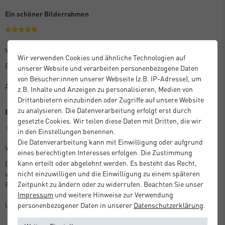
Ein schöner Bilderrahmen
Größe: 30 x 45 cm
Farbe: Eloxal Schwarz Glanz
Verifizierter Kauf
Wir verwenden Cookies und ähnliche Technologien auf
Es ist praktisch und schön, wenn auch etwas teuer.
unserer Website und verarbeiten personenbezogene Daten
von Besucher:innen unserer Webseite (z.B. IP-Adresse), um
Anton M.
z.B. Inhalte und Anzeigen zu personalisieren, Medien von
Drittanbietern einzubinden oder Zugriffe auf unsere Website
zu analysieren. Die Datenverarbeitung erfolgt erst durch
Beste Qualität
gesetzte Cookies. Wir teilen diese Daten mit Dritten, die wir
in den Einstellungen benennen.
Die Datenverarbeitung kann mit Einwilligung oder aufgrund
Größe: 21 x 29,7 cm (A4)
Farbe: Silber Matt
Verifizierter Kauf
eines berechtigten Interesses erfolgen. Die Zustimmung
kann erteilt oder abgelehnt werden. Es besteht das Recht,
Die bestellten Artikel entsprachen der Beschreibung, kamen perfekt
nicht einzuwilligen und die Einwilligung zu einem späteren
verpackt und sehr schnell an. Ganz hervorragende Qualität der
Zeitpunkt zu ändern oder zu widerrufen. Beachten Sie unser
Produkte!
Impressum
und weitere Hinweise zur Verwendung
Unbekannt
personenbezogener Daten in unserer
Daten­schutz­erklärung
.