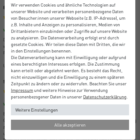
Wir verwenden Cookies und ähnliche Technologien auf
Beste Qualität
unserer Website und verarbeiten personenbezogene Daten
von Besucher:innen unserer Webseite (z.B. IP-Adresse), um
z.B. Inhalte und Anzeigen zu personalisieren, Medien von
Größe: 21 x 29,7 cm (A4)
Farbe: Silber Matt
Verifizierter Kauf
Drittanbietern einzubinden oder Zugriffe auf unsere Website
zu analysieren. Die Datenverarbeitung erfolgt erst durch
Die bestellten Artikel entsprachen der Beschreibung, kamen perfekt
gesetzte Cookies. Wir teilen diese Daten mit Dritten, die wir
verpackt und sehr schnell an. Ganz hervorragende Qualität der
in den Einstellungen benennen.
Produkte!
Die Datenverarbeitung kann mit Einwilligung oder aufgrund
eines berechtigten Interesses erfolgen. Die Zustimmung
Unbekannt
kann erteilt oder abgelehnt werden. Es besteht das Recht,
nicht einzuwilligen und die Einwilligung zu einem späteren
Schon der 10. Alpha
Zeitpunkt zu ändern oder zu widerrufen. Beachten Sie unser
Impressum
und weitere Hinweise zur Verwendung
personenbezogener Daten in unserer
Daten­schutz­erklärung
.
Größe: 70 x 100 cm
Farbe: Eloxal Schwarz Matt
Verifizierter Kauf
Weitere Einstellungen
Es ist bereits mein 10. Nielsen Alpha Rahmen. Ich variiere Farbe und
Größe, aber das Design ist immer das gleiche, ohne jemals langweilig
Alle akzeptieren
zu wirken. Es ist reduziert und harmoniert so toll mit
unterschiedlichen Motiven unterschiedlicher Stile. Einfach perfekt!
Preis ist gerechtfertigt. Versand war toll verpackt und schnell.