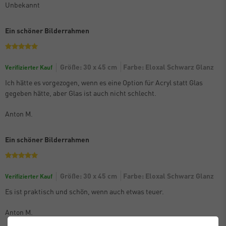
Unbekannt
Ein schöner Bilderrahmen
Größe: 30 x 45 cm
Farbe: Eloxal Schwarz Glanz
Verifizierter Kauf
Ich hätte es vorgezogen, wenn es eine Option für Acryl statt Glas
gegeben hätte, aber Glas ist auch nicht schlecht.
Anton M.
Ein schöner Bilderrahmen
Größe: 30 x 45 cm
Farbe: Eloxal Schwarz Glanz
Verifizierter Kauf
Es ist praktisch und schön, wenn auch etwas teuer.
Anton M.