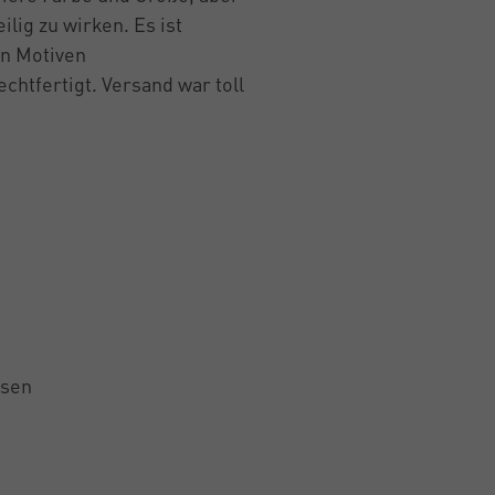
lig zu wirken. Es ist
en Motiven
echtfertigt. Versand war toll
lsen