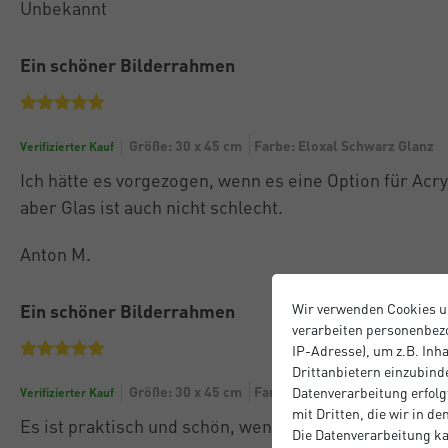
Unbekannt
Ein schöner Bilderrahmen
Größe: 30 x 45 cm
Farbe: Eloxal Schwarz Glanz
Verifizierter Kauf
Ich hätte es vorgezogen, wenn es eine Option für Acry
aber Glas ist auch nicht schlecht.
Anton M.
Ein schöner Bilderrahmen
Wir verwenden Cookies u
verarbeiten personenbezo
IP-Adresse), um z.B. Inh
Drittanbietern einzubinde
Größe: 30 x 45 cm
Farbe: Eloxal Schwarz Glanz
Datenverarbeitung erfolgt
Verifizierter Kauf
mit Dritten, die wir in d
Es ist praktisch und schön, wenn auch etwas teuer.
Die Datenverarbeitung ka