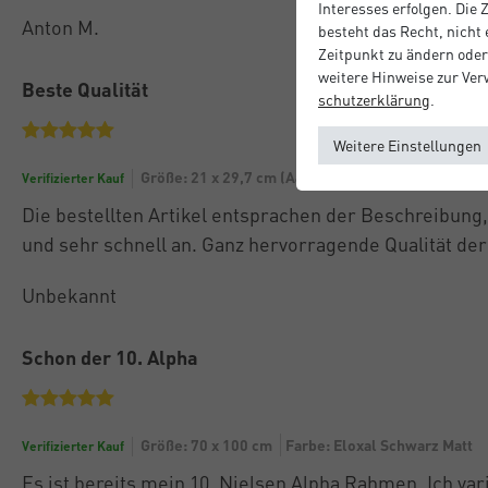
Interesses erfolgen. Die
Anton M.
besteht das Recht, nicht
Zeitpunkt zu ändern oder
weitere Hinweise zur Ve
Beste Qualität
schutz­erklärung
.
Weitere Einstellungen
Größe: 21 x 29,7 cm (A4)
Farbe: Silber Matt
Verifizierter Kauf
Die bestellten Artikel entsprachen der Beschreibung
und sehr schnell an. Ganz hervorragende Qualität de
Unbekannt
Schon der 10. Alpha
Größe: 70 x 100 cm
Farbe: Eloxal Schwarz Matt
Verifizierter Kauf
Es ist bereits mein 10. Nielsen Alpha Rahmen. Ich var