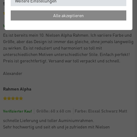
Weitere Einstellungen
Schon der 10. Alpha
Alle akzeptieren
Größe: 70 x 100 cm
Farbe: Eloxal Schwarz Matt
Verifizierter Kauf
Es ist bereits mein 10. Nielsen Alpha Rahmen. Ich variiere Farbe und
Größe, aber das Design ist immer das gleiche, ohne jemals langweilig
zu wirken. Es ist reduziert und harmoniert so toll mit
unterschiedlichen Motiven unterschiedlicher Stile. Einfach perfekt!
Preis ist gerechtfertigt. Versand war toll verpackt und schnell.
Alexander
Rahmen Alpha
Größe: 60 x 60 cm
Farbe: Eloxal Schwarz Matt
Verifizierter Kauf
schnelle Lieferung und toller Auminiumrahmen.
Sehr hochwertig und seit eh und je zufrieden mit Nielsen