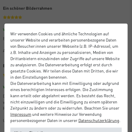
Ein schöner Bilderrahmen
Größe: 30 x 45 cm
Farbe: Eloxal Schwarz Glanz
Verifizierter Kauf
Wir verwenden Cookies und ähnliche Technologien auf
Es ist praktisch und schön, wenn auch etwas teuer.
unserer Website und verarbeiten personenbezogene Daten
von Besucher:innen unserer Webseite (z.B. IP-Adresse), um
Anton M.
z.B. Inhalte und Anzeigen zu personalisieren, Medien von
Drittanbietern einzubinden oder Zugriffe auf unsere Website
zu analysieren. Die Datenverarbeitung erfolgt erst durch
Beste Qualität
gesetzte Cookies. Wir teilen diese Daten mit Dritten, die wir
in den Einstellungen benennen.
Die Datenverarbeitung kann mit Einwilligung oder aufgrund
Größe: 21 x 29,7 cm (A4)
Farbe: Silber Matt
Verifizierter Kauf
eines berechtigten Interesses erfolgen. Die Zustimmung
kann erteilt oder abgelehnt werden. Es besteht das Recht,
Die bestellten Artikel entsprachen der Beschreibung, kamen perfekt
nicht einzuwilligen und die Einwilligung zu einem späteren
verpackt und sehr schnell an. Ganz hervorragende Qualität der
Zeitpunkt zu ändern oder zu widerrufen. Beachten Sie unser
Produkte!
Impressum
und weitere Hinweise zur Verwendung
Unbekannt
personenbezogener Daten in unserer
Daten­schutz­erklärung
.