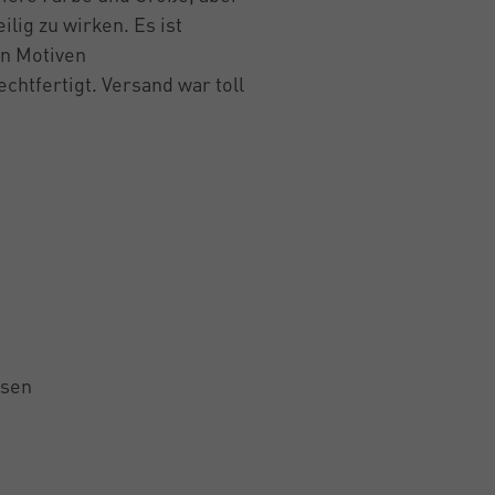
lig zu wirken. Es ist
en Motiven
echtfertigt. Versand war toll
lsen