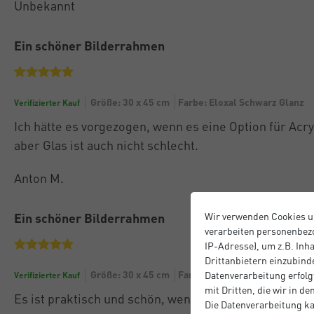
Unbekannt
Ein schöner Bilderrahmen
Größe: 30 x 45 cm
Farbe: Eloxal Schwarz Glanz
Verifizierter Kauf
Ich hätte es vorgezogen, wenn es eine Option für Acry
aber Glas ist auch nicht schlecht.
Anton M.
Ein schöner Bilderrahmen
Wir verwenden Cookies u
verarbeiten personenbezo
IP-Adresse), um z.B. Inh
Drittanbietern einzubinde
Größe: 30 x 45 cm
Farbe: Eloxal Schwarz Glanz
Datenverarbeitung erfolgt
Verifizierter Kauf
mit Dritten, die wir in d
Es ist praktisch und schön, wenn auch etwas teuer.
Die Datenverarbeitung ka