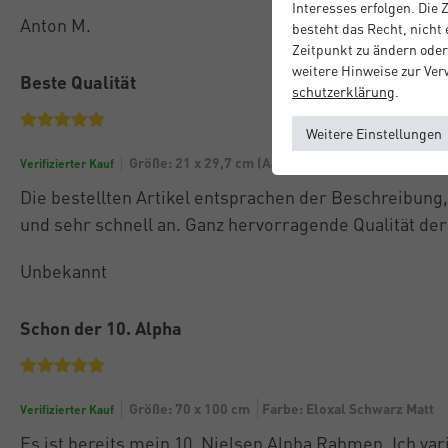
Interesses erfolgen. Die
Anton M.
besteht das Recht, nicht
Zeitpunkt zu ändern oder
weitere Hinweise zur Ve
Beste Qualität
schutz­erklärung
.
Weitere Einstellungen
Größe: 21 x 29,7 cm (A4)
Farbe: Silber Matt
Verifizierter Kauf
Die bestellten Artikel entsprachen der Beschreibung
und sehr schnell an. Ganz hervorragende Qualität de
Unbekannt
Schon der 10. Alpha
Größe: 70 x 100 cm
Farbe: Eloxal Schwarz Matt
Verifizierter Kauf
Es ist bereits mein 10. Nielsen Alpha Rahmen. Ich var