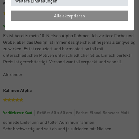
Weitere Einstellungen
Schon der 10. Alpha
Alle akzeptieren
Größe: 70 x 100 cm
Farbe: Eloxal Schwarz Matt
Verifizierter Kauf
Es ist bereits mein 10. Nielsen Alpha Rahmen. Ich variiere Farbe und
Größe, aber das Design ist immer das gleiche, ohne jemals langweilig
zu wirken. Es ist reduziert und harmoniert so toll mit
unterschiedlichen Motiven unterschiedlicher Stile. Einfach perfekt!
Preis ist gerechtfertigt. Versand war toll verpackt und schnell.
Alexander
Rahmen Alpha
Größe: 60 x 60 cm
Farbe: Eloxal Schwarz Matt
Verifizierter Kauf
schnelle Lieferung und toller Auminiumrahmen.
Sehr hochwertig und seit eh und je zufrieden mit Nielsen