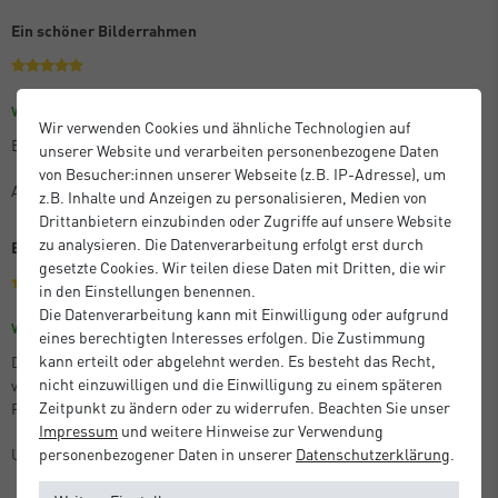
Ein schöner Bilderrahmen
Größe: 30 x 45 cm
Farbe: Eloxal Schwarz Glanz
Verifizierter Kauf
Wir verwenden Cookies und ähnliche Technologien auf
Es ist praktisch und schön, wenn auch etwas teuer.
unserer Website und verarbeiten personenbezogene Daten
von Besucher:innen unserer Webseite (z.B. IP-Adresse), um
Anton M.
z.B. Inhalte und Anzeigen zu personalisieren, Medien von
Drittanbietern einzubinden oder Zugriffe auf unsere Website
zu analysieren. Die Datenverarbeitung erfolgt erst durch
Beste Qualität
gesetzte Cookies. Wir teilen diese Daten mit Dritten, die wir
in den Einstellungen benennen.
Die Datenverarbeitung kann mit Einwilligung oder aufgrund
Größe: 21 x 29,7 cm (A4)
Farbe: Silber Matt
Verifizierter Kauf
eines berechtigten Interesses erfolgen. Die Zustimmung
kann erteilt oder abgelehnt werden. Es besteht das Recht,
Die bestellten Artikel entsprachen der Beschreibung, kamen perfekt
nicht einzuwilligen und die Einwilligung zu einem späteren
verpackt und sehr schnell an. Ganz hervorragende Qualität der
Zeitpunkt zu ändern oder zu widerrufen. Beachten Sie unser
Produkte!
Impressum
und weitere Hinweise zur Verwendung
Unbekannt
personenbezogener Daten in unserer
Daten­schutz­erklärung
.