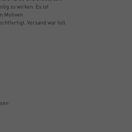
lig zu wirken. Es ist
en Motiven
echtfertigt. Versand war toll
lsen