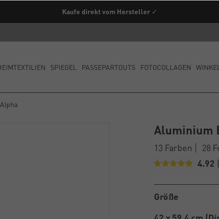
Kaufe direkt vom Hersteller ✓
HEIMTEXTILIEN
SPIEGEL
PASSEPARTOUTS
FOTOCOLLAGEN
WINKE
 Alpha
Aluminium 
13 Farben
28 
4.92
Größe
42 x 59.4 cm (Di