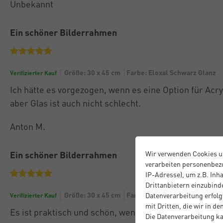
Unbekannt
Ein schöner Bilderrahmen
Größe: 30 x 45 cm
Farbe: Eloxal Schwarz Glanz
Verifizierter Kauf
Ich hätte es vorgezogen, wenn es eine Option für Acry
aber Glas ist auch nicht schlecht.
Anton M.
Ein schöner Bilderrahmen
Wir verwenden Cookies u
verarbeiten personenbezo
IP-Adresse), um z.B. Inh
Drittanbietern einzubinde
Größe: 30 x 45 cm
Farbe: Eloxal Schwarz Glanz
Datenverarbeitung erfolgt
Verifizierter Kauf
mit Dritten, die wir in d
Es ist praktisch und schön, wenn auch etwas teuer.
Die Datenverarbeitung ka