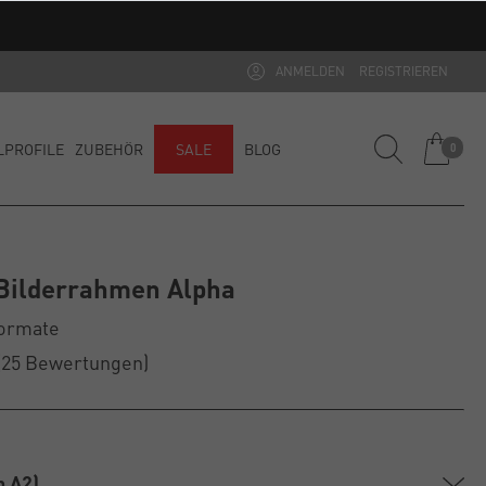
ANMELDEN
REGISTRIEREN
LPROFILE
ZUBEHÖR
SALE
BLOG
0
Bilderrahmen Alpha
Formate
(25
Bewertungen
)
n A2)