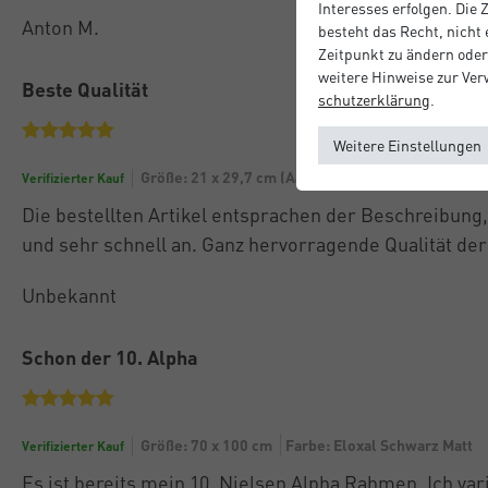
Interesses erfolgen. Die
Anton M.
besteht das Recht, nicht
Zeitpunkt zu ändern oder
weitere Hinweise zur Ve
Beste Qualität
schutz­erklärung
.
Weitere Einstellungen
Größe: 21 x 29,7 cm (A4)
Farbe: Silber Matt
Verifizierter Kauf
Die bestellten Artikel entsprachen der Beschreibung
und sehr schnell an. Ganz hervorragende Qualität de
Unbekannt
Schon der 10. Alpha
Größe: 70 x 100 cm
Farbe: Eloxal Schwarz Matt
Verifizierter Kauf
Es ist bereits mein 10. Nielsen Alpha Rahmen. Ich var